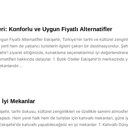
: Konforlu ve Uygun Fiyatlı Alternatifler
 Fiyatlı Alternatifler Eskişehir, Türkiye’nin tarihi ve kültürel zenginli
li hem de yabancı turistlerin ilgisini çeken bir destinasyondur. Şehir, 
şehir’i ziyaret ettiğinizde, konaklama seçeneklerinizi iyi değerlendire
ernatifleri hakkında detaylar. 1. Butik Oteller Eskişehir’in merkezinde ye
ekanlarıdır.…
 İyi Mekanlar
hir, tarihi dokusu, kültürel zenginlikleri ve özellikle samimi atmosferi 
başladı. Hem yerel halk hem de turistler için kahvaltı mekanları, güne
te Eskişehir’de kahvaltı yapabileceğiniz en iyi mekanlar: 1. Kahvaltı Dü