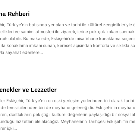
ma Rehberi
 Türkiye’nin batısında yer alan ve tarihi ile kültürel zenginlikleriyle ö
ellikleri ve samimi atmosferi ile ziyaretçilerine pek çok imkan sunma
ercih olabilir. Bu makalede, Eskişehir’de misafirhane konaklama seçenek
rla konaklama imkanı sunan, kereset açısından konforlu ve sıklıkla sosy
ıyla seyahat edenlere…
enekler ve Lezzetler
 Eskişehir, Türkiye’nin en eski yerleşim yerlerinden biri olarak tarihi 
de temsilcilerinden biri de meyhane geleneğidir. Eskişehir’in meyhan
en, dostlukların pekiştiği, kültürel değerlerin paylaşıldığı bir sosyal al
sunduğu lezzetleri ele alacağız. Meyhanelerin Tarihçesi Eskişehir’in
rer içki…