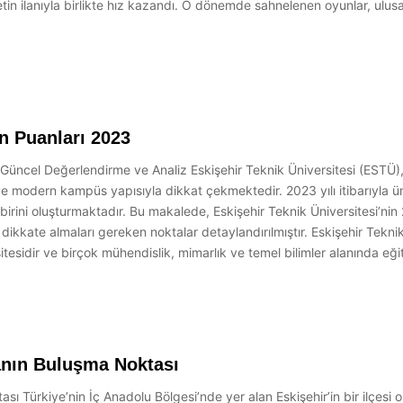
yetin ilanıyla birlikte hız kazandı. O dönemde sahnelenen oyunlar, ulus
n Puanları 2023
: Güncel Değerlendirme ve Analiz Eskişehir Teknik Üniversitesi (ESTÜ
ve modern kampüs yapısıyla dikkat çekmektedir. 2023 yılı itibarıyla üni
 birini oluşturmaktadır. Bu makalede, Eskişehir Teknik Üniversitesi’ni
 dikkate almaları gereken noktalar detaylandırılmıştır. Eskişehir Tekni
sitesidir ve birçok mühendislik, mimarlık ve temel bilimler alanında eğ
ğanın Buluşma Noktası
ı Türkiye’nin İç Anadolu Bölgesi’nde yer alan Eskişehir’in bir ilçesi ola