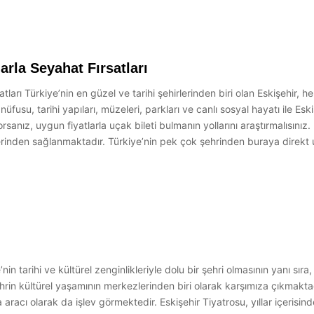
arla Seyahat Fırsatları
tları Türkiye’nin en güzel ve tarihi şehirlerinden biri olan Eskişehir, h
usu, tarihi yapıları, müzeleri, parkları ve canlı sosyal hayatı ile Eski
yorsanız, uygun fiyatlarla uçak bileti bulmanın yollarını araştırmalısınız
erinden sağlanmaktadır. Türkiye’nin pek çok şehrinden buraya direkt 
nin tarihi ve kültürel zenginlikleriyle dolu bir şehri olmasının yanı sıra
in kültürel yaşamının merkezlerinden biri olarak karşımıza çıkmaktadı
acı olarak da işlev görmektedir. Eskişehir Tiyatrosu, yıllar içerisin