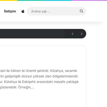
Sitemap
Arama
İletişim
yap
...
eri ile bilinen iki önemli şehirdir. Kütahya, seramik
’nin gelişmişlik düzeyi yüksek olan bölgelerindendir.
dur. Kütahya ile Eskişehir arasındaki mesafe yaklaşık
gösterebilir. Örneğin,…