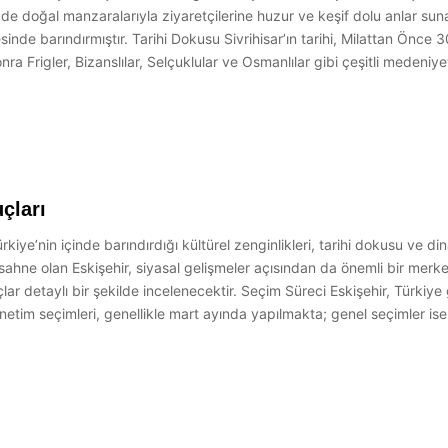
 de doğal manzaralarıyla ziyaretçilerine huzur ve keşif dolu anlar su
inde barındırmıştır. Tarihi Dokusu Sivrihisar’ın tarihi, Milattan Önce 3
Frigler, Bizanslılar, Selçuklular ve Osmanlılar gibi çeşitli medeniyetle
çları
rkiye’nin içinde barındırdığı kültürel zenginlikleri, tarihi dokusu ve d
sahne olan Eskişehir, siyasal gelişmeler açısından da önemli bir merke
lar detaylı bir şekilde incelenecektir. Seçim Süreci Eskişehir, Türkiy
yönetim seçimleri, genellikle mart ayında yapılmakta; genel seçimler is