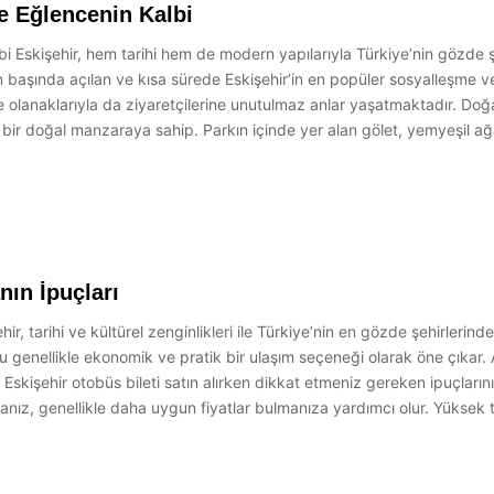
e Eğlencenin Kalbi
i Eskişehir, hem tarihi hem de modern yapılarıyla Türkiye’nin gözde ş
arın başında açılan ve kısa sürede Eskişehir’in en popüler sosyalleşme 
ce olanaklarıyla da ziyaretçilerine unutulmaz anlar yaşatmaktadır. Do
 bir doğal manzaraya sahip. Parkın içinde yer alan gölet, yemyeşil ağ
nın İpuçları
hir, tarihi ve kültürel zenginlikleri ile Türkiye’nin en gözde şehirlerin
u genellikle ekonomik ve pratik bir ulaşım seçeneği olarak öne çıkar. A
skişehir otobüs bileti satın alırken dikkat etmeniz gereken ipuçların
manız, genellikle daha uygun fiyatlar bulmanıza yardımcı olur. Yükse