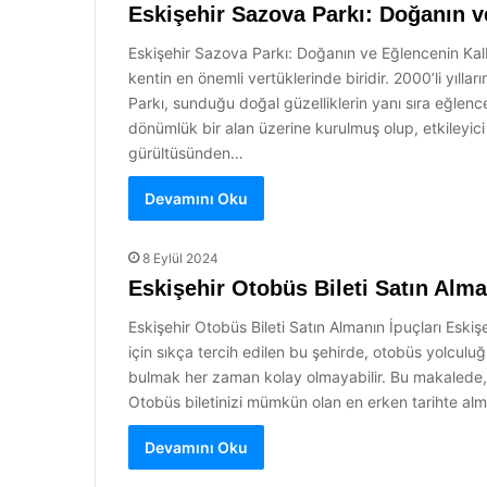
Eskişehir Sazova Parkı: Doğanın v
Eskişehir Sazova Parkı: Doğanın ve Eğlencenin Kalb
kentin en önemli vertüklerinde biridir. 2000’li yıll
Parkı, sunduğu doğal güzelliklerin yanı sıra eğlen
dönümlük bir alan üzerine kurulmuş olup, etkileyici
gürültüsünden…
Devamını Oku
8 Eylül 2024
Eskişehir Otobüs Bileti Satın Alma
Eskişehir Otobüs Bileti Satın Almanın İpuçları Eskişe
için sıkça tercih edilen bu şehirde, otobüs yolculuğ
bulmak her zaman kolay olmayabilir. Bu makalede, E
Otobüs biletinizi mümkün olan en erken tarihte al
Devamını Oku