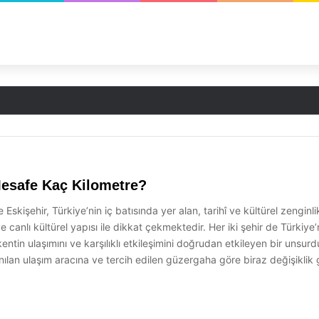
p Edin
Mesafe Kaç Kilometre?
kişehir, Türkiye’nin iç batısında yer alan, tarihî ve kültürel zenginlikl
e canlı kültürel yapısı ile dikkat çekmektedir. Her iki şehir de Türkiye
kentin ulaşımını ve karşılıklı etkileşimini doğrudan etkileyen bir unsur
nılan ulaşım aracına ve tercih edilen güzergaha göre biraz değişiklik 