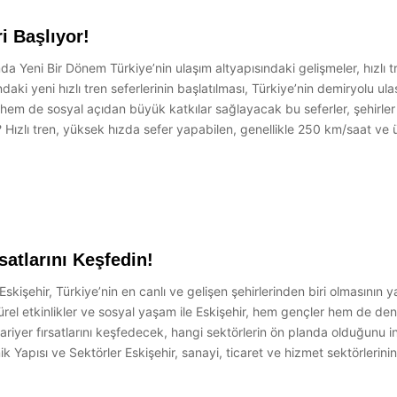
i Başlıyor!
da Yeni Bir Dönem Türkiye’nin ulaşım altyapısındaki gelişmeler, hızlı tr
ki yeni hızlı tren seferlerinin başlatılması, Türkiye’nin demiryolu ulaş
 hem de sosyal açıdan büyük katkılar sağlayacak bu seferler, şehirler 
r? Hızlı tren, yüksek hızda sefer yapabilen, genellikle 250 km/saat ve ü
rsatlarını Keşfedin!
! Eskişehir, Türkiye’nin en canlı ve gelişen şehirlerinden biri olmasının y
türel etkinlikler ve sosyal yaşam ile Eskişehir, hem gençler hem de den
 kariyer fırsatlarını keşfedecek, hangi sektörlerin ön planda olduğunu
 Yapısı ve Sektörler Eskişehir, sanayi, ticaret ve hizmet sektörlerinin 