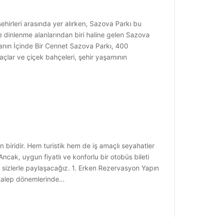
ehirleri arasında yer alırken, Sazova Parkı bu
ve dinlenme alanlarından biri haline gelen Sazova
ğanın İçinde Bir Cennet Sazova Parkı, 400
açlar ve çiçek bahçeleri, şehir yaşamının
den biridir. Hem turistik hem de iş amaçlı seyahatler
ncak, uygun fiyatlı ve konforlu bir otobüs bileti
ı sizlerle paylaşacağız. 1. Erken Rezervasyon Yapın
k talep dönemlerinde…