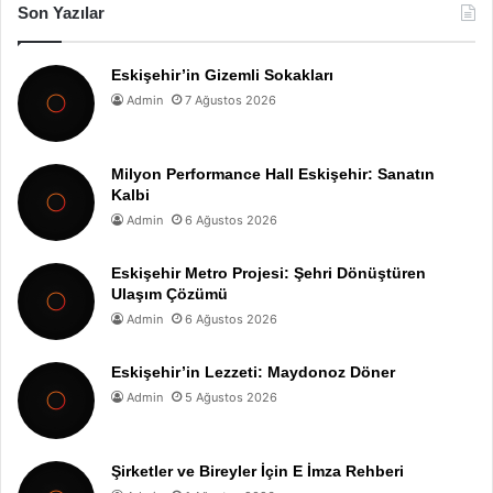
Son Yazılar
Eskişehir’in Gizemli Sokakları
Admin
7 Ağustos 2026
Milyon Performance Hall Eskişehir: Sanatın
Kalbi
Admin
6 Ağustos 2026
Eskişehir Metro Projesi: Şehri Dönüştüren
Ulaşım Çözümü
Admin
6 Ağustos 2026
Eskişehir’in Lezzeti: Maydonoz Döner
Admin
5 Ağustos 2026
Şirketler ve Bireyler İçin E İmza Rehberi