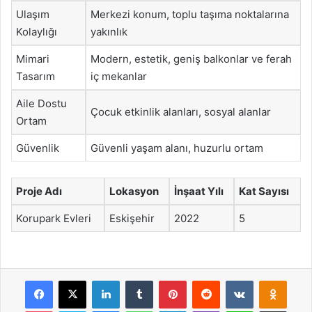
Ulaşım
Merkezi konum, toplu taşıma noktalarına
Kolaylığı
yakınlık
Mimari
Modern, estetik, geniş balkonlar ve ferah
Tasarım
iç mekanlar
Aile Dostu
Çocuk etkinlik alanları, sosyal alanlar
Ortam
Güvenlik
Güvenli yaşam alanı, huzurlu ortam
Proje Adı
Lokasyon
İnşaat Yılı
Kat Sayısı
Korupark Evleri
Eskişehir
2022
5
Facebook
X
LinkedIn
Tumblr
Pinterest
Reddit
VKontakte
Odnok
Pocket
Skype
Messenger
WhatsApp
Telegram
Viber
Line
E-Posta ile payla