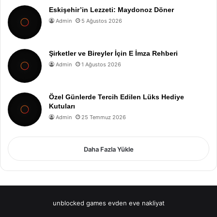
Eskişehir’in Lezzeti: Maydonoz Döner
Admin
5 Ağustos 2026
Şirketler ve Bireyler İçin E İmza Rehberi
Admin
1 Ağustos 2026
Özel Günlerde Tercih Edilen Lüks Hediye
Kutuları
Admin
25 Temmuz 2026
Daha Fazla Yükle
unblocked games
evden eve nakliyat