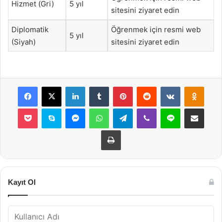
Hizmet (Gri)
5 yıl
sitesini ziyaret edin
Diplomatik
Öğrenmek için resmi web
5 yıl
(Siyah)
sitesini ziyaret edin
Facebook
X
LinkedIn
Tumblr
Pinterest
Reddit
VKontakte
Odnok
Pocket
Skype
Messenger
WhatsApp
Telegram
Viber
Line
E-Posta ile payla
Yazdır
Kayıt Ol