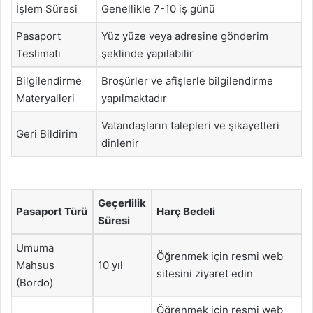
İşlem Süresi
Genellikle 7-10 iş günü
Pasaport
Yüz yüze veya adresine gönderim
Teslimatı
şeklinde yapılabilir
Bilgilendirme
Broşürler ve afişlerle bilgilendirme
Materyalleri
yapılmaktadır
Vatandaşların talepleri ve şikayetleri
Geri Bildirim
dinlenir
Geçerlilik
Pasaport Türü
Harç Bedeli
Süresi
Umuma
Öğrenmek için resmi web
Mahsus
10 yıl
sitesini ziyaret edin
(Bordo)
Öğrenmek için resmi web