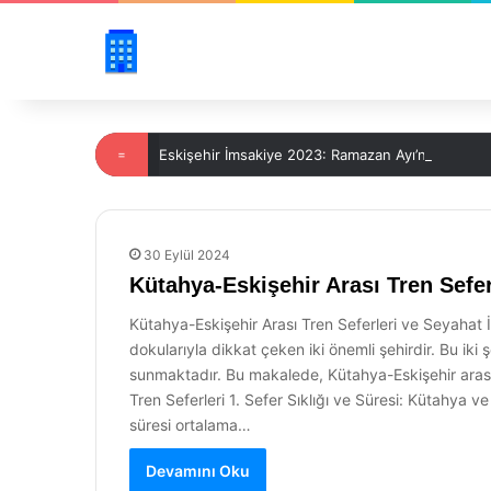
=
Eskişehir İmsakiye 2023: Ramazan Ayı’nda İftar v
30 Eylül 2024
Kütahya-Eskişehir Arası Tren Sefer
Kütahya-Eskişehir Arası Tren Seferleri ve Seyahat İp
dokularıyla dikkat çeken iki önemli şehirdir. Bu ik
sunmaktadır. Bu makalede, Kütahya-Eskişehir arası tr
Tren Seferleri 1. Sefer Sıklığı ve Süresi: Kütahya 
süresi ortalama…
Devamını Oku