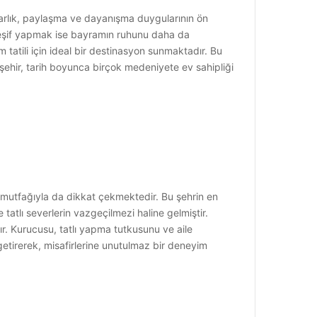
arlık, paylaşma ve dayanışma duygularının ön
e keşif yapmak ise bayramın ruhunu daha da
m tatili için ideal bir destinasyon sunmaktadır. Bu
kişehir, tarih boyunca birçok medeniyete ev sahipliği
ra, mutfağıyla da dikkat çekmektedir. Bu şehrin en
tatlı severlerin vazgeçilmezi haline gelmiştir.
r. Kurucusu, tatlı yapma tutkusunu ve aile
ya getirerek, misafirlerine unutulmaz bir deneyim