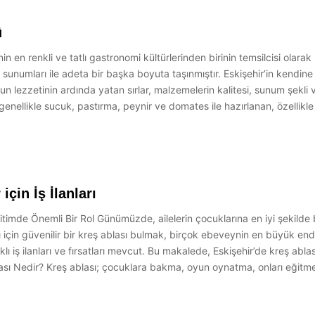
ü
 en renkli ve tatlı gastronomi kültürlerinden birinin temsilcisi olarak k
sunumları ile adeta bir başka boyuta taşınmıştır. Eskişehir’in kendine h
n lezzetinin ardında yatan sırlar, malzemelerin kalitesi, sunum şekli v
enellikle sucuk, pastırma, peynir ve domates ile hazırlanan, özellikl
çin İş İlanları
Eğitimde Önemli Bir Rol Günümüzde, ailelerin çocuklarına en iyi şekilde 
ları için güvenilir bir kreş ablası bulmak, birçok ebeveynin en büyük end
klı iş ilanları ve fırsatları mevcut. Bu makalede, Eskişehir’de kreş abla
lası Nedir? Kreş ablası; çocuklara bakma, oyun oynatma, onları eğitme