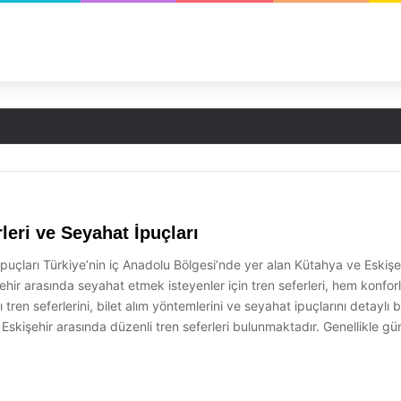
e Sahur Saatleri
leri ve Seyahat İpuçları
uçları Türkiye’nin iç Anadolu Bölgesi’nde yer alan Kütahya ve Eskişehir,
i şehir arasında seyahat etmek isteyenler için tren seferleri, hem kon
en seferlerini, bilet alım yöntemlerini ve seyahat ipuçlarını detaylı b
ve Eskişehir arasında düzenli tren seferleri bulunmaktadır. Genellikle