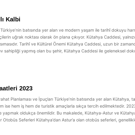
lı Kalbi
, Türkiye’nin batısında yer alan ve modern yaşam ile tarihî dokuyu har
erin uğrak noktası olarak ön plana çıkıyor. Kütahya Caddesi, yalnızca
nsımasıdır. Tarihî ve Kültürel Önemi Kütahya Caddesi, uzun bir zamand
 sahipliği yapmış olan bu şehir, Kütahya Caddesi ile geleneksel d
atleri 2023
at Planlaması ve İpuçları Türkiye’nin batısında yer alan Kütahya, tarih
şım ise hem iş hem de turistik amaçlarla sıkça tercih edilmektedir. 2023
eleme yapmak oldukça önemlidir. Bu makalede, Kütahya-Astur ve Kütahya-
 Otobüs Seferleri Kütahya’dan Astur’a olan otobüs seferleri, genell