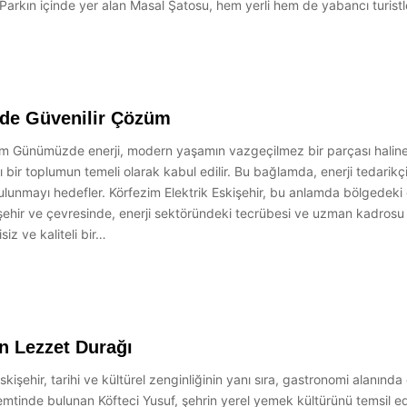
Parkın içinde yer alan Masal Şatosu, hem yerli hem de yabancı turistle
jide Güvenilir Çözüm
züm Günümüzde enerji, modern yaşamın vazgeçilmez bir parçası haline 
lı bir toplumun temeli olarak kabul edilir. Bu bağlamda, enerji tedarikçil
lunmayı hedefler. Körfezim Elektrik Eskişehir, bu anlamda bölgedeki e
işehir ve çevresinde, enerji sektöründeki tecrübesi ve uzman kadrosu i
siz ve kaliteli bir…
in Lezzet Durağı
skişehir, tarihi ve kültürel zenginliğinin yanı sıra, gastronomi alanınd
mtinde bulunan Köfteci Yusuf, şehrin yerel yemek kültürünü temsil ed