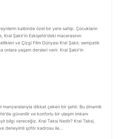
eveynlerin kalbinde özel bir yere sahip. Çocukların
 Kral Şakir’in Eskişehir’deki macerasının
ellikleri ve Çizgi Film Dünyası Kral Şakir, sempatik
da onlara yaşam dersleri verir. Kral Şakir’in
zel manzaralarıyla dikkat çeken bir şehir. Bu dinamik
ehir’de güvenilir ve konforlu bir ulaşım imkanı
ı bilgi vereceğiz. Kral Taksi Nedir? Kral Taksi,
 ve deneyimli şoför kadrosu ile…