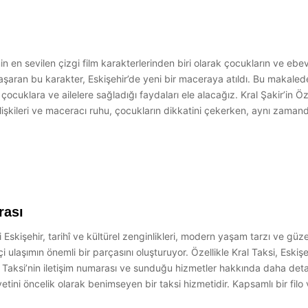
nin en sevilen çizgi film karakterlerinden biri olarak çocukların ve eb
aran bu karakter, Eskişehir’de yeni bir maceraya atıldı. Bu makalede,
 çocuklara ve ailelere sağladığı faydaları ele alacağız. Kral Şakir’in Öz
uk ilişkileri ve maceracı ruhu, çocukların dikkatini çekerken, aynı zaman
rası
i Eskişehir, tarihî ve kültürel zenginlikleri, modern yaşam tarzı ve gü
çi ulaşımın önemli bir parçasını oluşturuyor. Özellikle Kral Taksi, Eskiş
Taksi’nin iletişim numarası ve sunduğu hizmetler hakkında daha detayl
tini öncelik olarak benimseyen bir taksi hizmetidir. Kapsamlı bir filo