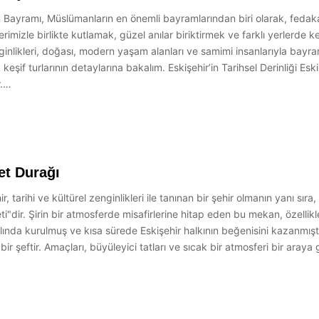
 Bayramı, Müslümanların en önemli bayramlarından biri olarak, fedak
erimizle birlikte kutlamak, güzel anılar biriktirmek ve farklı yerlerd
enginlikleri, doğası, modern yaşam alanları ve samimi insanlarıyla bayra
şif turlarının detaylarına bakalım. Eskişehir’in Tarihsel Derinliği Es
r.…
et Durağı
, tarihi ve kültürel zenginlikleri ile tanınan bir şehir olmanın yanı sı
"dir. Şirin bir atmosferde misafirlerine hitap eden bu mekan, özellikle 
ında kurulmuş ve kısa sürede Eskişehir halkının beğenisini kazanmıştı
n bir şeftir. Amaçları, büyüleyici tatları ve sıcak bir atmosferi bir ara