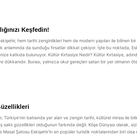
lığınızı Keşfedin!
 Eskişehir, hem tarihi zenginlikleri hem de modern yapıları ile bilinen b
ık anlamında da sunduğu fırsatlar dikkat çekiyor. İşte bu noktada, Esk
enize katkıda bulunuyor. Kültür Kırtasiye Nedir? Kültür Kırtasiye, adınd
 dükkanıdır. Burası, yalnızca okul gereçleri satan bir yer olmanın ötesi
üzellikleri
r, Türkiye’nin batısında yer alan ve zengin tarihi, kültürel mirası ile bil
ş saklı güzellikleri olduğunun farkında değil. Köşe Dünyası olarak, siz
 Masal Şatosu Eskişehir’in en popüler turistik noktalarından biri olsa 