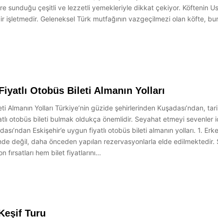
re sunduğu çeşitli ve lezzetli yemekleriyle dikkat çekiyor. Köftenin Ust
ir işletmedir. Geleneksel Türk mutfağının vazgeçilmezi olan köfte, bu
yatlı Otobüs Bileti Almanın Yolları
i Almanın Yolları Türkiye’nin güzide şehirlerinden Kuşadası’ndan, tarih
tlı otobüs bileti bulmak oldukça önemlidir. Seyahat etmeyi sevenler iç
adası’ndan Eskişehir’e uygun fiyatlı otobüs bileti almanın yolları. 1. E
inde değil, daha önceden yapılan rezervasyonlarla elde edilmektedir. 
fırsatları hem bilet fiyatlarını…
Keşif Turu