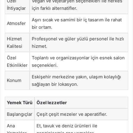
Özel
Vegan ve vejetaryen seçenekleri ile herkes
İhtiyaçlar
için farklı alternatifler.
Aşırı sıcak ve samimi bir iç tasarım ile rahat
Atmosfer
bir ortam.
Hizmet
Profesyonel ve güler yüzlü personel ile hızlı
Kalitesi
hizmet.
Özel
Toplantı ve organizasyonlar için esnek salon
Etkinlikler
seçenekleri.
Eskişehir merkezine yakın, ulaşım kolaylığı
Konum
sağlayan bir lokasyon.
Yemek Türü
Özel lezzetler
Başlangıçlar
Çeşit çeşit mezeler ve aperatifler.
Ana
Et, tavuk ve deniz ürünleri ile