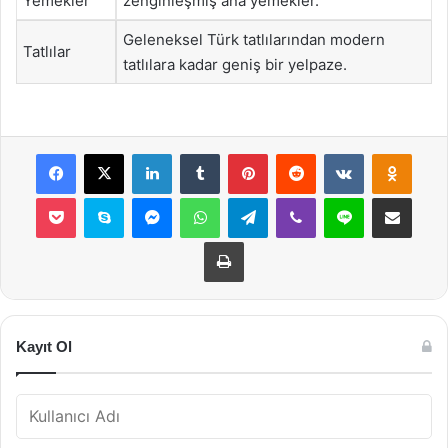
Yemekler
zenginleşmiş ana yemekler.
Geleneksel Türk tatlılarından modern
Tatlılar
tatlılara kadar geniş bir yelpaze.
Facebook
X
LinkedIn
Tumblr
Pinterest
Reddit
VKontakte
Odnok
Pocket
Skype
Messenger
WhatsApp
Telegram
Viber
Line
E-Posta ile payla
Yazdır
Kayıt Ol