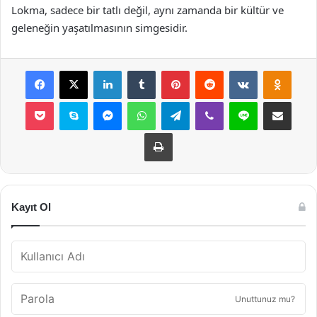
Lokma, sadece bir tatlı değil, aynı zamanda bir kültür ve
geleneğin yaşatılmasının simgesidir.
Facebook
X
LinkedIn
Tumblr
Pinterest
Reddit
VKontakte
Odnok
Pocket
Skype
Messenger
WhatsApp
Telegram
Viber
Line
E-Posta ile payla
Yazdır
Kayıt Ol
Unuttunuz mu?