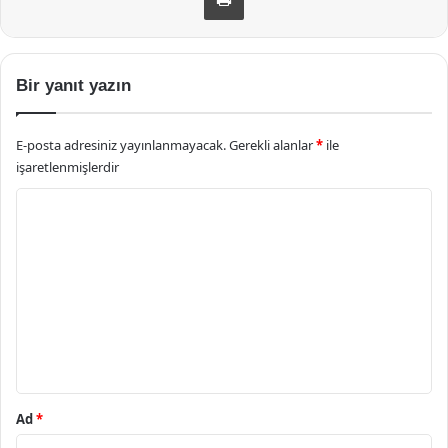
Bir yanıt yazın
E-posta adresiniz yayınlanmayacak.
Gerekli alanlar
*
ile
işaretlenmişlerdir
Y
o
r
u
m
*
Ad
*