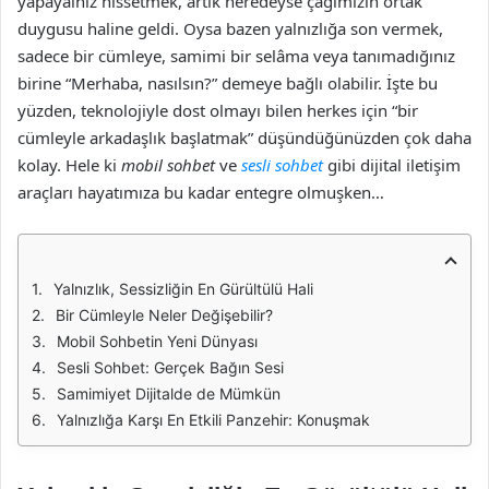
yapayalnız hissetmek, artık neredeyse çağımızın ortak
duygusu haline geldi. Oysa bazen yalnızlığa son vermek,
sadece bir cümleye, samimi bir selâma veya tanımadığınız
birine “Merhaba, nasılsın?” demeye bağlı olabilir. İşte bu
yüzden, teknolojiyle dost olmayı bilen herkes için “bir
cümleyle arkadaşlık başlatmak” düşündüğünüzden çok daha
kolay. Hele ki
mobil sohbet
ve
sesli sohbet
gibi dijital iletişim
araçları hayatımıza bu kadar entegre olmuşken…
Yalnızlık, Sessizliğin En Gürültülü Hali
Bir Cümleyle Neler Değişebilir?
Mobil Sohbetin Yeni Dünyası
Sesli Sohbet: Gerçek Bağın Sesi
Samimiyet Dijitalde de Mümkün
Yalnızlığa Karşı En Etkili Panzehir: Konuşmak