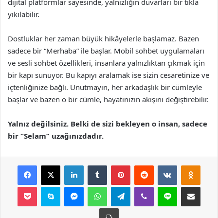
dijital platformlar sayesinde, yalnızlığın duvarları bir tıkla
yıkılabilir.
Dostluklar her zaman büyük hikâyelerle başlamaz. Bazen
sadece bir “Merhaba” ile başlar. Mobil sohbet uygulamaları
ve sesli sohbet özellikleri, insanlara yalnızlıktan çıkmak için
bir kapı sunuyor. Bu kapıyı aralamak ise sizin cesaretinize ve
içtenliğinize bağlı. Unutmayın, her arkadaşlık bir cümleyle
başlar ve bazen o bir cümle, hayatınızın akışını değiştirebilir.
Yalnız değilsiniz. Belki de sizi bekleyen o insan, sadece
bir “Selam” uzağınızdadır.
Facebook
X
LinkedIn
Tumblr
Pinterest
Reddit
VKontakte
Odnok
Pocket
Skype
Messenger
WhatsApp
Telegram
Viber
Line
E-Posta ile payla
Yazdır