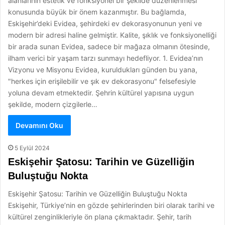
alanlarının estetik ve fonksiyonel bir şekilde düzenlenmesi
konusunda büyük bir önem kazanmıştır. Bu bağlamda,
Eskişehir’deki Evidea, şehirdeki ev dekorasyonunun yeni ve
modern bir adresi haline gelmiştir. Kalite, şıklık ve fonksiyonelliği
bir arada sunan Evidea, sadece bir mağaza olmanın ötesinde,
ilham verici bir yaşam tarzı sunmayı hedefliyor. 1. Evidea’nın
Vizyonu ve Misyonu Evidea, kuruldukları günden bu yana,
"herkes için erişilebilir ve şık ev dekorasyonu" felsefesiyle
yoluna devam etmektedir. Şehrin kültürel yapısına uygun
şekilde, modern çizgilerle…
Devamını Oku
5 Eylül 2024
Eskişehir Şatosu: Tarihin ve Güzelliğin
Buluştuğu Nokta
Eskişehir Şatosu: Tarihin ve Güzelliğin Buluştuğu Nokta
Eskişehir, Türkiye’nin en gözde şehirlerinden biri olarak tarihi ve
kültürel zenginlikleriyle ön plana çıkmaktadır. Şehir, tarih