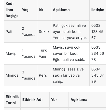
Kedi
İlanı
Yaş
Irk
Açıklama
İletişim
Başlığı
Pati, çok sevimli ve
0532
2
Pati
Sokak
oyuncu bir kedi.
123 45
Yaşında
Yeni bir yuva arıyor.
67
Maviş, suyu çok
0533
1
Türk
Maviş
seven bir kedi.
234 56
Yaşında
Vanı
Eğlenceli ve sadık.
78
Minnoş, sessiz ve
0534
3
Minnoş
Pers
sakin bir yapıya
345 67
Yaşında
sahip.
89
Etkinlik
Etkinlik Adı
Yer
Açıklama
Tarihi