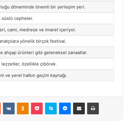
luğu döneminde önemli bir yerleşim yeri.
 süslü cepheler.
ri, cami, medrese ve imaret içeriyor.
natçılara yönelik birçok festival.
e ahşap ürünleri gibi geleneksel zanaatlar.
lezzetler, özellikle çibörek.
şim ve yerel halkın geçim kaynağı.
st
Reddit
VKontakte
Odnoklassniki
Pocket
Skype
Messenger
E-Posta ile paylaş
Yazdır