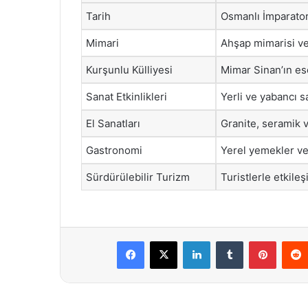
Tarih
Osmanlı İmparator
Mimari
Ahşap mimarisi ve
Kurşunlu Külliyesi
Mimar Sinan’ın ese
Sanat Etkinlikleri
Yerli ve yabancı sa
El Sanatları
Granite, seramik v
Gastronomi
Yerel yemekler ve 
Sürdürülebilir Turizm
Turistlerle etkile
Facebook
X
LinkedIn
Tumblr
Pintere