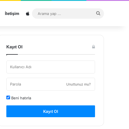
Sitemap
Arama
İletişim
yap
...
Kayıt Ol
Unuttunuz mu?
Beni hatırla
Kayıt Ol