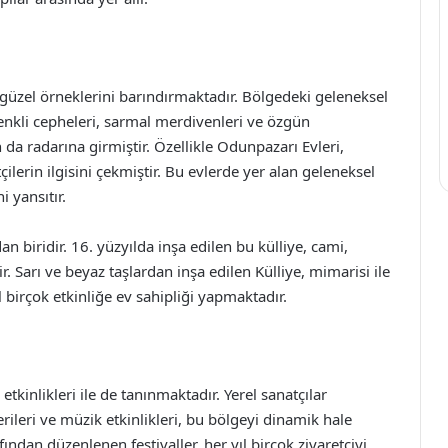
güzel örneklerini barındırmaktadır. Bölgedeki geleneksel
Renkli cepheleri, sarmal merdivenleri ve özgün
n da radarına girmiştir. Özellikle Odunpazarı Evleri,
ilerin ilgisini çekmiştir. Bu evlerde yer alan geleneksel
 yansıtır.
n biridir. 16. yüzyılda inşa edilen bu külliye, cami,
. Sarı ve beyaz taşlardan inşa edilen Külliye, mimarisi ile
 birçok etkinliğe ev sahipliği yapmaktadır.
tkinlikleri ile de tanınmaktadır. Yerel sanatçılar
erileri ve müzik etkinlikleri, bu bölgeyi dinamik hale
fından düzenlenen festivaller, her yıl birçok ziyaretçiyi