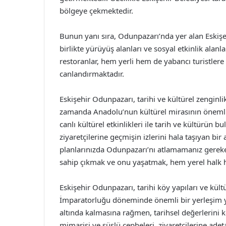
bölgeye çekmektedir.
Bunun yanı sıra, Odunpazarı’nda yer alan Eskişe
birlikte yürüyüş alanları ve sosyal etkinlik alanla
restoranlar, hem yerli hem de yabancı turistlere 
canlandırmaktadır.
Eskişehir Odunpazarı, tarihi ve kültürel zenginlik
zamanda Anadolu’nun kültürel mirasının önemli bi
canlı kültürel etkinlikleri ile tarih ve kültürün
ziyaretçilerine geçmişin izlerini hala taşıyan bi
planlarınızda Odunpazarı’nı atlamamanız gereken
sahip çıkmak ve onu yaşatmak, hem yerel halk he
Eskişehir Odunpazarı, tarihi köy yapıları ve kül
İmparatorluğu döneminde önemli bir yerleşim y
altında kalmasına rağmen, tarihsel değerlerini k
mimarisi ve süslü cepheleri, ziyaretçilerine ade