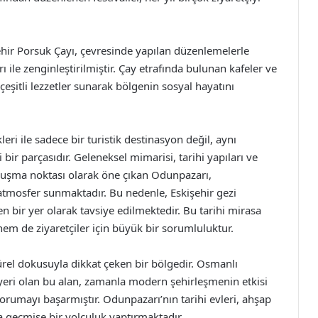
hir Porsuk Çayı, çevresinde yapılan düzenlemelerle
rı ile zenginleştirilmiştir. Çay etrafında bulunan kafeler ve
çeşitli lezzetler sunarak bölgenin sosyal hayatını
leri ile sadece bir turistik destinasyon değil, aynı
r parçasıdır. Geleneksel mimarisi, tarihi yapıları ve
 buluşma noktası olarak öne çıkan Odunpazarı,
r atmosfer sunmaktadır. Bu nedenle, Eskişehir gezi
 bir yer olarak tavsiye edilmektedir. Bu tarihi mirasa
m de ziyaretçiler için büyük bir sorumluluktur.
türel dokusuyla dikkat çeken bir bölgedir. Osmanlı
eri olan bu alan, zamanla modern şehirleşmenin etkisi
orumayı başarmıştır. Odunpazarı’nın tarihi evleri, ahşap
ta geçmişe bir yolculuk yaptırmaktadır.