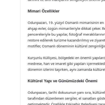
Mimari Özellikler
Odunpazarı, 19. yüzyıl Osmanlı mimarisinin en 
ahşap evler, özgün mimarileriyle dikkat çeker. 
pencereleriyle bu yapılar, fotoğraf meraklılarını
restore edilerek turizme kazandırılmış ve ziyaretç
motifler, Osmanlı döneminin kültürel zenginliğini
Kurşunlu Külliyesi, bölgedeki en önemli yapılarda
medrese, han ve imaret gibi yapıları içermektedir
dönemin izlerini taşırken, aynı zamanda kültürel
Kültürel Yapı ve Günümüzdeki Önemi
Odunpazarı, tarihi dokusunun yanı sıra, kültürel e
tarafından düzenlenen sergiler, el sanatları göst
getirmektedir. Özellikle Eskişehir Belediyesi tara