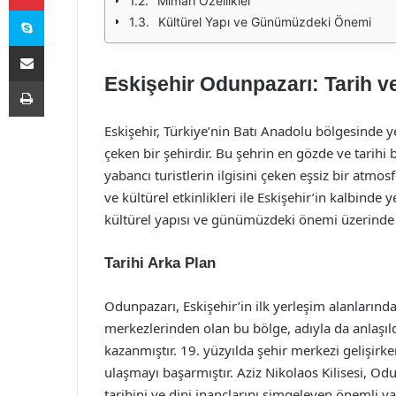
Mimari Özellikler
Skype
Kültürel Yapı ve Günümüzdeki Önemi
E-Posta ile paylaş
Eskişehir Odunpazarı: Tarih 
Yazdır
Eskişehir, Türkiye’nin Batı Anadolu bölgesinde yer
çeken bir şehirdir. Bu şehrin en gözde ve tarihi
yabancı turistlerin ilgisini çeken eşsiz bir atmo
ve kültürel etkinlikleri ile Eskişehir’in kalbinde
kültürel yapısı ve günümüzdeki önemi üzerinde 
Tarihi Arka Plan
Odunpazarı, Eskişehir’in ilk yerleşim alanlarınd
merkezlerinden olan bu bölge, adıyla da anlaşıld
kazanmıştır. 19. yüzyılda şehir merkezi gelişirk
ulaşmayı başarmıştır. Aziz Nikolaos Kilisesi, Odu
tarihini ve dini inançlarını simgeleyen önemli yap