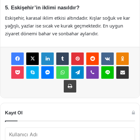
5. Eskişehir’in iklimi nasıldır?
Eskişehir, karasal iklim etkisi altındadır. Kışlar soğuk ve kar
yağışlı, yazlar ise sıcak ve kurak geçmektedir. En uygun
ziyaret dönemi bahar ve sonbahar aylarıdır.
Facebook
X
LinkedIn
Tumblr
Pinterest
Reddit
VKontakte
Odnok
Pocket
Skype
Messenger
WhatsApp
Telegram
Viber
Line
E-Posta ile payla
Yazdır
Kayıt Ol