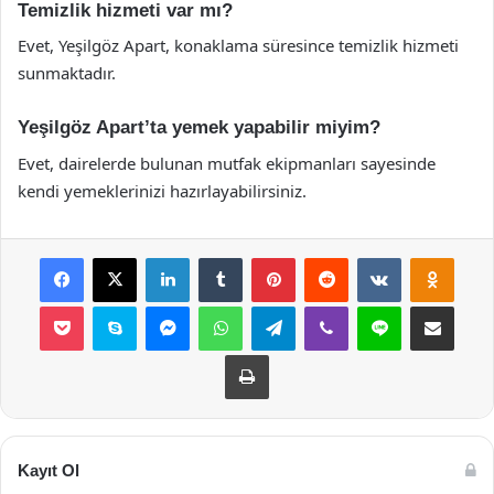
Temizlik hizmeti var mı?
Evet, Yeşilgöz Apart, konaklama süresince temizlik hizmeti
sunmaktadır.
Yeşilgöz Apart’ta yemek yapabilir miyim?
Evet, dairelerde bulunan mutfak ekipmanları sayesinde
kendi yemeklerinizi hazırlayabilirsiniz.
Facebook
X
LinkedIn
Tumblr
Pinterest
Reddit
VKontakte
Odnok
Pocket
Skype
Messenger
WhatsApp
Telegram
Viber
Line
E-Posta ile payla
Yazdır
Kayıt Ol