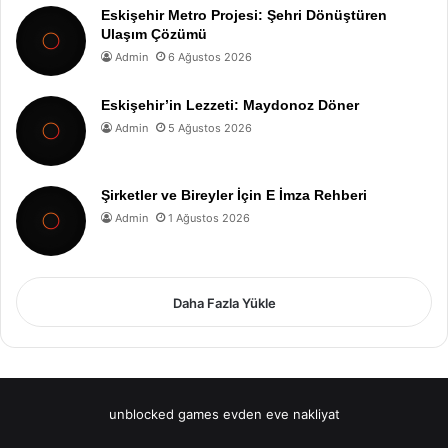
Eskişehir Metro Projesi: Şehri Dönüştüren
Ulaşım Çözümü
Admin
6 Ağustos 2026
Eskişehir’in Lezzeti: Maydonoz Döner
Admin
5 Ağustos 2026
Şirketler ve Bireyler İçin E İmza Rehberi
Admin
1 Ağustos 2026
Daha Fazla Yükle
unblocked games
evden eve nakliyat