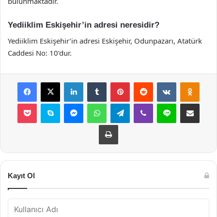
bulunmaktadır.
Yediiklim Eskişehir’in adresi neresidir?
Yediiklim Eskişehir’in adresi Eskişehir, Odunpazarı, Atatürk
Caddesi No: 10’dur.
Facebook
X
LinkedIn
Tumblr
Pinterest
Reddit
VKontakte
Odnok
Pocket
Skype
Messenger
WhatsApp
Telegram
Viber
Line
E-Posta ile payla
Yazdır
Kayıt Ol