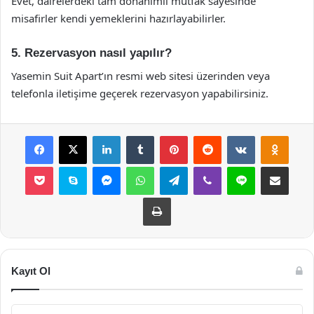
Evet, dairelerdeki tam donanımlı mutfak sayesinde
misafirler kendi yemeklerini hazırlayabilirler.
5. Rezervasyon nasıl yapılır?
Yasemin Suit Apart’ın resmi web sitesi üzerinden veya
telefonla iletişime geçerek rezervasyon yapabilirsiniz.
Facebook
X
LinkedIn
Tumblr
Pinterest
Reddit
VKontakte
Odnok
Pocket
Skype
Messenger
WhatsApp
Telegram
Viber
Line
E-Posta ile payla
Yazdır
Kayıt Ol