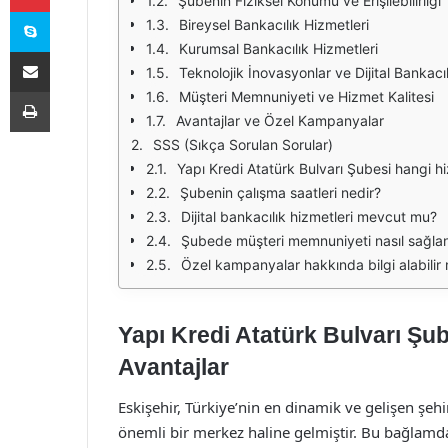
Şubenin Fiziksel Konumu ve Erişilebilirliği
Skype
Bireysel Bankacılık Hizmetleri
Kurumsal Bankacılık Hizmetleri
E-Posta ile paylaş
Teknolojik İnovasyonlar ve Dijital Bankacıl
Yazdır
Müşteri Memnuniyeti ve Hizmet Kalitesi
Avantajlar ve Özel Kampanyalar
SSS (Sıkça Sorulan Sorular)
Yapı Kredi Atatürk Bulvarı Şubesi hangi h
Şubenin çalışma saatleri nedir?
Dijital bankacılık hizmetleri mevcut mu?
Şubede müşteri memnuniyeti nasıl sağla
Özel kampanyalar hakkında bilgi alabilir
Yapı Kredi Atatürk Bulvarı Şub
Avantajlar
Eskişehir, Türkiye’nin en dinamik ve gelişen şehi
önemli bir merkez haline gelmiştir. Bu bağlamda