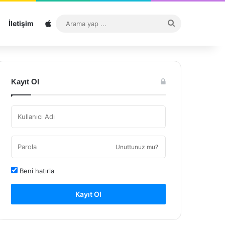
Sitemap
Arama
İletişim
yap
...
Kayıt Ol
Unuttunuz mu?
Beni hatırla
Kayıt Ol