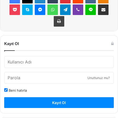
Pocket
Skype
Messenger
WhatsApp
Telegram
Viber
Line
E-Posta ile payla
Yazdır
Kayıt Ol
Unuttunuz mu?
Beni hatırla
Kayıt Ol