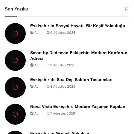
Son Yazılar
Eskişehir’in Sosyal Hayatı: Bir Keşif Yolculuğu
Admin
9 Ağustos 2026
Smart by Dedeman Eskişehir: Modern Konforun
Adresi
Admin
8 Ağustos 2026
Eskişehir’de Sıra Dışı Sablon Tasarımları
Admin
8 Ağustos 2026
Nova Vista Eskişehir: Modern Yaşamın Kapıları
Admin
7 Ağustos 2026
Eskişehir’in Gizemli Sokakları