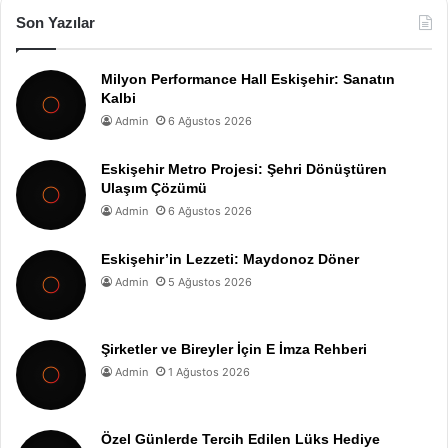
Son Yazılar
Milyon Performance Hall Eskişehir: Sanatın
Kalbi
Admin
6 Ağustos 2026
Eskişehir Metro Projesi: Şehri Dönüştüren
Ulaşım Çözümü
Admin
6 Ağustos 2026
Eskişehir’in Lezzeti: Maydonoz Döner
Admin
5 Ağustos 2026
Şirketler ve Bireyler İçin E İmza Rehberi
Admin
1 Ağustos 2026
Özel Günlerde Tercih Edilen Lüks Hediye