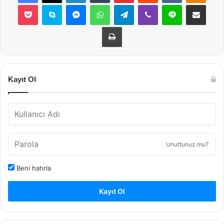
Pocket
Skype
Messenger
WhatsApp
Telegram
Viber
Line
E-Posta ile payla
Yazdır
Kayıt Ol
Unuttunuz mu?
Beni hatırla
Kayıt Ol