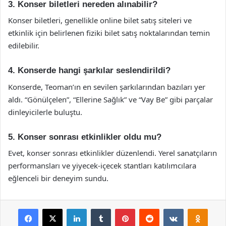
3. Konser biletleri nereden alınabilir?
Konser biletleri, genellikle online bilet satış siteleri ve
etkinlik için belirlenen fiziki bilet satış noktalarından temin
edilebilir.
4. Konserde hangi şarkılar seslendirildi?
Konserde, Teoman’ın en sevilen şarkılarından bazıları yer
aldı. “Gönülçelen”, “Ellerine Sağlık” ve “Vay Be” gibi parçalar
dinleyicilerle buluştu.
5. Konser sonrası etkinlikler oldu mu?
Evet, konser sonrası etkinlikler düzenlendi. Yerel sanatçıların
performansları ve yiyecek-içecek stantları katılımcılara
eğlenceli bir deneyim sundu.
Facebook
X
LinkedIn
Tumblr
Pinterest
Reddit
VKontakte
Odnok