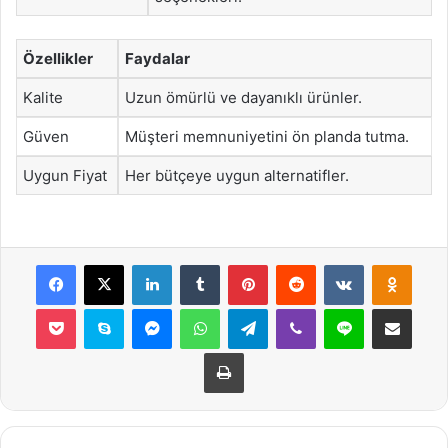
Özellikler
Faydalar
Kalite
Uzun ömürlü ve dayanıklı ürünler.
Güven
Müşteri memnuniyetini ön planda tutma.
Uygun Fiyat
Her bütçeye uygun alternatifler.
Facebook
X
LinkedIn
Tumblr
Pinterest
Reddit
VKontakte
Odnok
Pocket
Skype
Messenger
WhatsApp
Telegram
Viber
Line
E-Posta ile payla
Yazdır