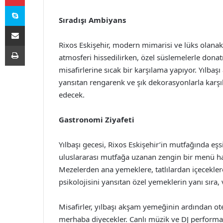
Skype
Sıradışı Ambiyans
E-Posta ile paylaş
Rixos Eskişehir, modern mimarisi ve lüks olanakla
Yazdır
atmosferi hissedilirken, özel süslemelerle donatı
misafirlerine sıcak bir karşılama yapıyor. Yılbaş
yansıtan rengarenk ve şık dekorasyonlarla karşıla
edecek.
Gastronomi Ziyafeti
Yılbaşı gecesi, Rixos Eskişehir’in mutfağında eşsi
uluslararası mutfağa uzanan zengin bir menü haz
Mezelerden ana yemeklere, tatlılardan içecekler
psikolojisini yansıtan özel yemeklerin yanı sır
Misafirler, yılbaşı akşam yemeğinin ardından ote
merhaba diyecekler. Canlı müzik ve DJ performan