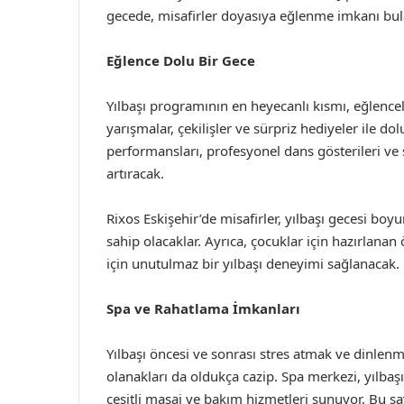
gecede, misafirler doyasıya eğlenme imkanı bul
Eğlence Dolu Bir Gece
Yılbaşı programının en heyecanlı kısmı, eğlenceli 
yarışmalar, çekilişler ve sürpriz hediyeler ile dol
performansları, profesyonel dans gösterileri ve 
artıracak.
Rixos Eskişehir’de misafirler, yılbaşı gecesi boyu
sahip olacaklar. Ayrıca, çocuklar için hazırlana
için unutulmaz bir yılbaşı deneyimi sağlanacak.
Spa ve Rahatlama İmkanları
Yılbaşı öncesi ve sonrası stres atmak ve dinlenme
olanakları da oldukça cazip. Spa merkezi, yılb
çeşitli masaj ve bakım hizmetleri sunuyor. Bu 