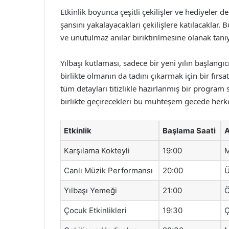
Etkinlik boyunca çeşitli çekilişler ve hediyeler
şansını yakalayacakları çekilişlere katılacaklar. 
ve unutulmaz anılar biriktirilmesine olanak tanı
Yılbaşı kutlaması, sadece bir yeni yılın başlang
birlikte olmanın da tadını çıkarmak için bir fırs
tüm detayları titizlikle hazırlanmış bir program s
birlikte geçirecekleri bu muhteşem gecede herk
Etkinlik
Başlama Saati
A
Karşılama Kokteyli
19:00
M
Canlı Müzik Performansı
20:00
Ü
Yılbaşı Yemeği
21:00
Ö
Çocuk Etkinlikleri
19:30
Ç