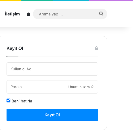
Sitemap
Arama
İletişim
yap
...
Kayıt Ol
Unuttunuz mu?
Beni hatırla
Kayıt Ol