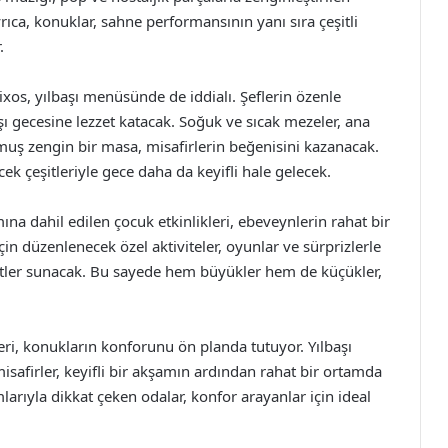
yrıca, konuklar, sahne performansının yanı sıra çeşitli
.
xos, yılbaşı menüsünde de iddialı. Şeflerin özenle
şı gecesine lezzet katacak. Soğuk ve sıcak mezeler, ana
rulmuş zengin bir masa, misafirlerin beğenisini kazanacak.
k çeşitleriyle gece daha da keyifli hale gelecek.
na dahil edilen çocuk etkinlikleri, ebeveynlerin rahat bir
n düzenlenecek özel aktiviteler, oyunlar ve sürprizlerle
saatler sunacak. Bu sayede hem büyükler hem de küçükler,
ri, konukların konforunu ön planda tutuyor. Yılbaşı
safirler, keyifli bir akşamın ardından rahat bir ortamda
rıyla dikkat çeken odalar, konfor arayanlar için ideal