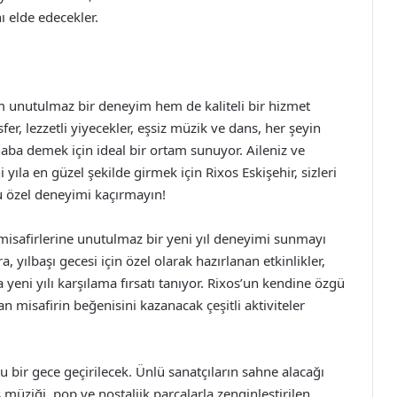
ı elde edecekler.
m unutulmaz bir deneyim hem de kaliteli bir hizmet
er, lezzetli yiyecekler, eşsiz müzik ve dans, her şeyin
rhaba demek için ideal bir ortam sunuyor. Aileniz ve
i yıla en güzel şekilde girmek için Rixos Eskişehir, sizleri
 bu özel deneyimi kaçırmayın!
 misafirlerine unutulmaz bir yeni yıl deneyimi sunmayı
 yılbaşı gecesi için özel olarak hazırlanan etkinlikler,
eni yılı karşılama fırsatı tanıyor. Rixos’un kendine özgü
n misafirin beğenisini kazanacak çeşitli aktiviteler
lu bir gece geçirilecek. Ünlü sanatçıların sahne alacağı
s müziği, pop ve nostaljik parçalarla zenginleştirilen