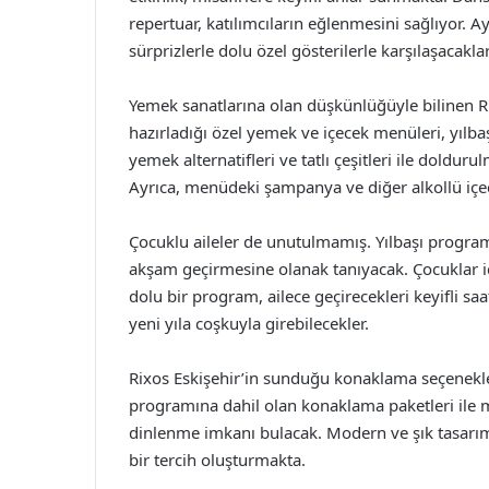
repertuar, katılımcıların eğlenmesini sağlıyor. A
sürprizlerle dolu özel gösterilerle karşılaşacaklar
Yemek sanatlarına olan düşkünlüğüyle bilinen Ri
hazırladığı özel yemek ve içecek menüleri, yılba
yemek alternatifleri ve tatlı çeşitleri ile doldu
Ayrıca, menüdeki şampanya ve diğer alkollü içece
Çocuklu aileler de unutulmamış. Yılbaşı programı
akşam geçirmesine olanak tanıyacak. Çocuklar içi
dolu bir program, ailece geçirecekleri keyifli 
yeni yıla coşkuyla girebilecekler.
Rixos Eskişehir’in sunduğu konaklama seçenekle
programına dahil olan konaklama paketleri ile mi
dinlenme imkanı bulacak. Modern ve şık tasarımla
bir tercih oluşturmakta.