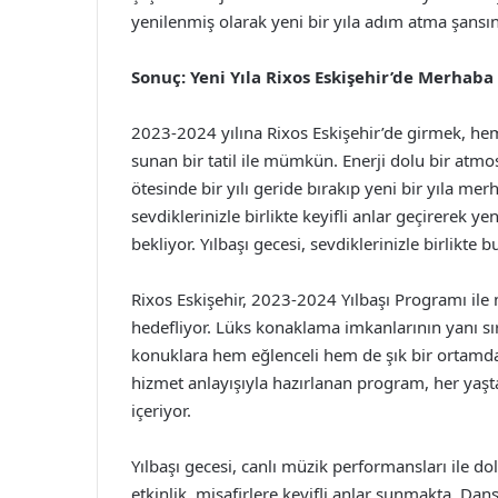
yenilenmiş olarak yeni bir yıla adım atma şansın
Sonuç: Yeni Yıla Rixos Eskişehir’de Merhaba
2023-2024 yılına Rixos Eskişehir’de girmek, he
sunan bir tatil ile mümkün. Enerji dolu bir atmosf
ötesinde bir yılı geride bırakıp yeni bir yıla me
sevdiklerinizle birlikte keyifli anlar geçirerek yen
bekliyor. Yılbaşı gecesi, sevdiklerinizle birlikte
Rixos Eskişehir, 2023-2024 Yılbaşı Programı ile
hedefliyor. Lüks konaklama imkanlarının yanı sıra,
konuklara hem eğlenceli hem de şık bir ortamda y
hizmet anlayışıyla hazırlanan program, her yaşta
içeriyor.
Yılbaşı gecesi, canlı müzik performansları ile do
etkinlik, misafirlere keyifli anlar sunmakta. Dan