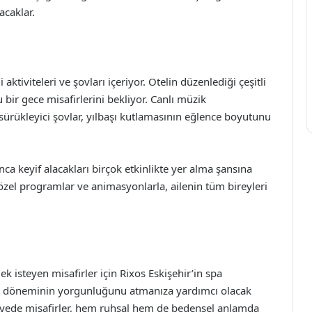
acaklar.
aktiviteleri ve şovları içeriyor. Otelin düzenlediği çeşitli
u bir gece misafirlerini bekliyor. Canlı müzik
sürükleyici şovlar, yılbaşı kutlamasının eğlence boyutunu
nca keyif alacakları birçok etkinlikte yer alma şansına
n özel programlar ve animasyonlarla, ailenin tüm bireyleri
k isteyen misafirler için Rixos Eskişehir’in spa
aşı döneminin yorgunluğunu atmanıza yardımcı olacak
sayede misafirler, hem ruhsal hem de bedensel anlamda