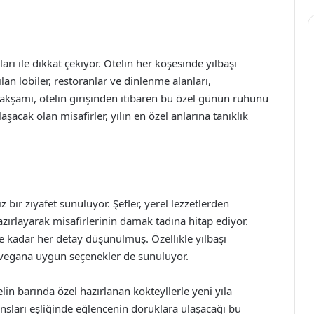
rı ile dikkat çekiyor. Otelin her köşesinde yılbaşı
lan lobiler, restoranlar ve dinlenme alanları,
ı akşamı, otelin girişinden itibaren bu özel günün ruhunu
şacak olan misafirler, yılın en özel anlarına tanıklık
z bir ziyafet sunuluyor. Şefler, yerel lezzetlerden
ırlayarak misafirlerinin damak tadına hitap ediyor.
e kadar her detay düşünülmüş. Özellikle yılbaşı
a, vegana uygun seçenekler de sunuluyor.
lin barında özel hazırlanan kokteyllerle yeni yıla
sları eşliğinde eğlencenin doruklara ulaşacağı bu