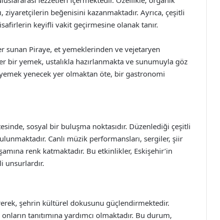
lararası lezzetleri içermektedir. Özellikle, organik
, ziyaretçilerin beğenisini kazanmaktadır. Ayrıca, çeşitli
firlerin keyifli vakit geçirmesine olanak tanır.
er sunan Piraye, et yemeklerinden ve vejetaryen
 Her bir yemek, ustalıkla hazırlanmakta ve sunumuyla göz
 yemek yenecek yer olmaktan öte, bir gastronomi
esinde, sosyal bir buluşma noktasıdır. Düzenlediği çeşitli
bulunmaktadır. Canlı müzik performansları, sergiler, şiir
 yaşamına renk katmaktadır. Bu etkinlikler, Eskişehir’in
i unsurlardır.
vererek, şehrin kültürel dokusunu güçlendirmektedir.
, onların tanıtımına yardımcı olmaktadır. Bu durum,