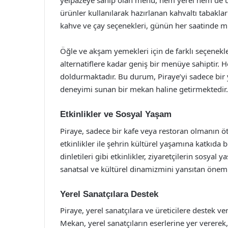
yelpazeye sahip olan menü, hem yerel hem de ulus
ürünler kullanılarak hazırlanan kahvaltı tabakları
kahve ve çay seçenekleri, günün her saatinde misa
Öğle ve akşam yemekleri için de farklı seçenekl
alternatiflere kadar geniş bir menüye sahiptir.
doldurmaktadır. Bu durum, Piraye’yi sadece bir
deneyimi sunan bir mekan haline getirmektedir.
Etkinlikler ve Sosyal Yaşam
Piraye, sadece bir kafe veya restoran olmanın öt
etkinlikler ile şehrin kültürel yaşamına katkıda 
dinletileri gibi etkinlikler, ziyaretçilerin sosyal
sanatsal ve kültürel dinamizmini yansıtan öneml
Yerel Sanatçılara Destek
Piraye, yerel sanatçılara ve üreticilere destek 
Mekan, yerel sanatçıların eserlerine yer vererek