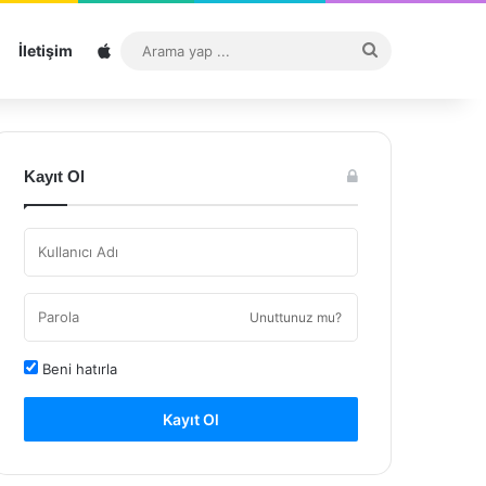
Sitemap
Arama
İletişim
yap
...
Kayıt Ol
Unuttunuz mu?
Beni hatırla
Kayıt Ol