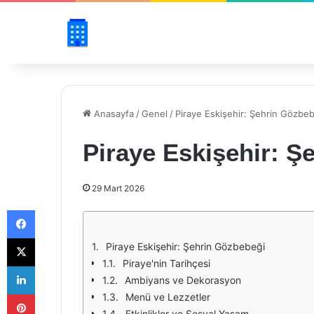
Anasayfa
/
Genel
/
Piraye Eskişehir: Şehrin Gözbe
Piraye Eskişehir: Ş
29 Mart 2026
Facebook
X
Piraye Eskişehir: Şehrin Gözbebeği
Piraye'nin Tarihçesi
LinkedIn
Ambiyans ve Dekorasyon
Pinterest
Menü ve Lezzetler
Etkinlikler ve Sosyal Yaşam