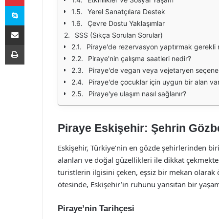
Skype
Yerel Sanatçılara Destek
Çevre Dostu Yaklaşımlar
E-Posta ile paylaş
SSS (Sıkça Sorulan Sorular)
Yazdır
Piraye'de rezervasyon yaptırmak gerekli 
Piraye'nin çalışma saatleri nedir?
Piraye'de vegan veya vejetaryen seçenek
Piraye'de çocuklar için uygun bir alan va
Piraye'ye ulaşım nasıl sağlanır?
Piraye Eskişehir: Şehrin Gözb
Eskişehir, Türkiye’nin en gözde şehirlerinden bir
alanları ve doğal güzellikleri ile dikkat çekmekt
turistlerin ilgisini çeken, eşsiz bir mekan olara
ötesinde, Eskişehir’in ruhunu yansıtan bir yaşam
Piraye’nin Tarihçesi