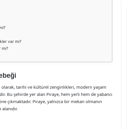
mi?
ler var mı?
r mı?
ebeği
i olarak, tarihi ve kültürel zenginlikleri, modern yaşam
edir. Bu şehirde yer alan Piraye, hem yerli hem de yabancı
k öne çıkmaktadır. Piraye, yalnızca bir mekan olmanın
 alanıdır.