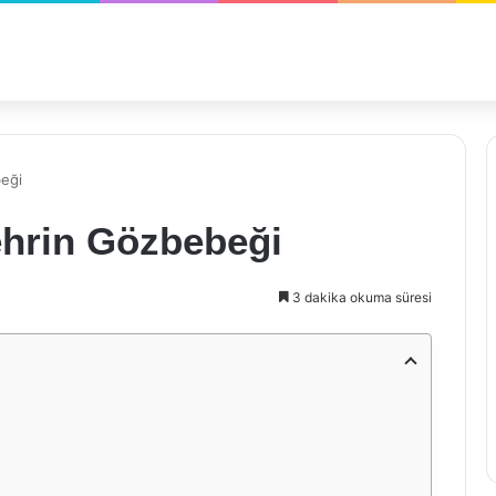
beği
ehrin Gözbebeği
3 dakika okuma süresi