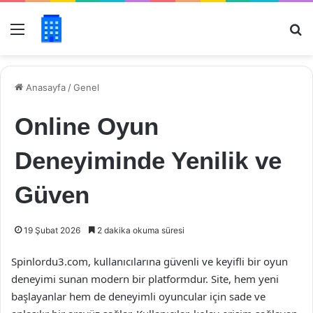
Menü
Ar
Anasayfa
/
Genel
Online Oyun
Deneyiminde Yenilik ve
Güven
19 Şubat 2026
2 dakika okuma süresi
Spinlordu3.com, kullanıcılarına güvenli ve keyifli bir oyun
deneyimi sunan modern bir platformdur. Site, hem yeni
başlayanlar hem de deneyimli oyuncular için sade ve