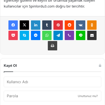
Eğlenceyi güvenli ve keyifli bir ortamda yaşamak isteyen
kullanıcılar için Spinlordu3.com doğru bir tercihtir.
Facebook
X
LinkedIn
Tumblr
Pinterest
Reddit
VKontakte
Odnok
Pocket
Skype
Messenger
WhatsApp
Telegram
Viber
Line
E-Posta ile payla
Yazdır
Kayıt Ol
Unuttunuz mu?