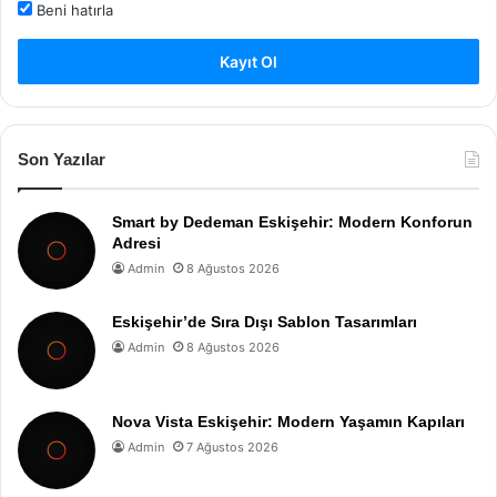
Beni hatırla
Kayıt Ol
Son Yazılar
Smart by Dedeman Eskişehir: Modern Konforun
Adresi
Admin
8 Ağustos 2026
Eskişehir’de Sıra Dışı Sablon Tasarımları
Admin
8 Ağustos 2026
Nova Vista Eskişehir: Modern Yaşamın Kapıları
Admin
7 Ağustos 2026