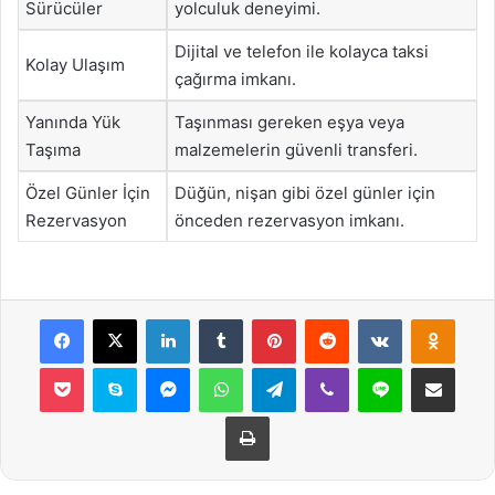
Sürücüler
yolculuk deneyimi.
Dijital ve telefon ile kolayca taksi
Kolay Ulaşım
çağırma imkanı.
Yanında Yük
Taşınması gereken eşya veya
Taşıma
malzemelerin güvenli transferi.
Özel Günler İçin
Düğün, nişan gibi özel günler için
Rezervasyon
önceden rezervasyon imkanı.
Facebook
X
LinkedIn
Tumblr
Pinterest
Reddit
VKontakte
Odnok
Pocket
Skype
Messenger
WhatsApp
Telegram
Viber
Line
E-Posta ile payla
Yazdır