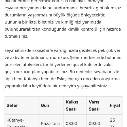
dikkat etmek gerekmektedir. Sıkı bağlayıcı olmayan
eşyalarınızı yanınızda bulundurmanız, hırsızlık gibi olumsuz
durumların yaşanmasını büyük ölçüde önleyecektir.
Bununla birlikte, biletinizi ve kimliğinizi yanınızda
bulundurarak tren konduğunda kimlik kontrolü için hazırda
tutmalısınız.
seyahatinizde Eskişehir’e vardığınızda gezilecek pek çok yer
ve aktiviteler bulmanız mümkün. Şehir merkezinde bulunan
porselen atölyeleri, tarihî yerler ve güzel kafelerde vakit
geçirmek için plan yapabilirsiniz. Bu nedenle, seyahatinizle
ilgili hem Kütahya hem de Eskişehir için önceden araştırma
yaparak daha keyif dolu bir deneyim yaşayabilirsiniz.
Kalkış
Varış
Sefer
Gün
Fiyat
Saati
Saati
Kütahya-
25
Pazartesi
08:00
09:00