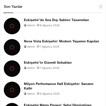
Son Yazılar
Eskişehir’de Sıra Dışı Sablon Tasarımları
Admin
8 Ağustos 2026
Nova Vista Eskişehir: Modern Yaşamın Kapıları
Admin
7 Ağustos 2026
Eskişehir’in Gizemli Sokakları
Admin
7 Ağustos 2026
Milyon Performance Hall Eskişehir: Sanatın
Kalbi
Admin
6 Ağustos 2026
Eskişehir Metro Projesi: Şehri Dönüştüren