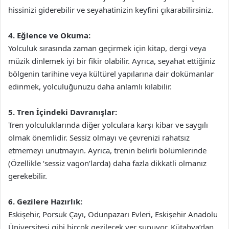
hissinizi giderebilir ve seyahatinizin keyfini çıkarabilirsiniz.
4. Eğlence ve Okuma:
Yolculuk sırasında zaman geçirmek için kitap, dergi veya
müzik dinlemek iyi bir fikir olabilir. Ayrıca, seyahat ettiğiniz
bölgenin tarihine veya kültürel yapılarına dair dokümanlar
edinmek, yolculuğunuzu daha anlamlı kılabilir.
5. Tren İçindeki Davranışlar:
Tren yolculuklarında diğer yolculara karşı kibar ve saygılı
olmak önemlidir. Sessiz olmayı ve çevrenizi rahatsız
etmemeyi unutmayın. Ayrıca, trenin belirli bölümlerinde
(Özellikle ‘sessiz vagon’larda) daha fazla dikkatli olmanız
gerekebilir.
6. Gezilere Hazırlık:
Eskişehir, Porsuk Çayı, Odunpazarı Evleri, Eskişehir Anadolu
Üniversitesi gibi birçok gezilecek yer sunuyor. Kütahya’dan