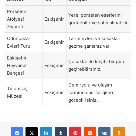
Porselen
Yerel porselen eserlerini
Atölyesi
Eskişehir
görülebilir ve satın alınabilir.
Ziyareti
Odunpazarı
Tarihi evleri ve sokakları
Eskişehir
Evleri Turu
gezme şansınız var.
Eskişehir
Çocuklar ile keyifli bir gün
Hayvanat
Eskişehir
geçirebilirsiniz.
Bahçesi
Demiryolu ve ulaşım
Tülomsaş
Eskişehir
tarihine dair sergileri
Müzesi
görebilirsiniz.
Facebook
X
LinkedIn
Tumblr
Pinterest
Reddit
VKontakte
Odnok