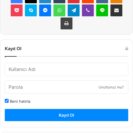
Pocket
Skype
Messenger
WhatsApp
Telegram
Viber
Line
E-Posta ile payla
Yazdır
Kayıt Ol
Unuttunuz mu?
Beni hatırla
Kayıt Ol