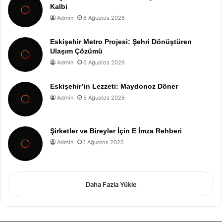
Kalbi
Admin
6 Ağustos 2026
Eskişehir Metro Projesi: Şehri Dönüştüren
Ulaşım Çözümü
Admin
6 Ağustos 2026
Eskişehir’in Lezzeti: Maydonoz Döner
Admin
5 Ağustos 2026
Şirketler ve Bireyler İçin E İmza Rehberi
Admin
1 Ağustos 2026
Daha Fazla Yükle