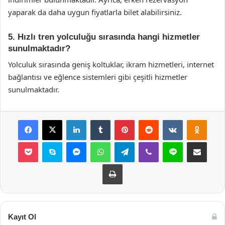
yaparak da daha uygun fiyatlarla bilet alabilirsiniz.
5. Hızlı tren yolculuğu sırasında hangi hizmetler
sunulmaktadır?
Yolculuk sırasında geniş koltuklar, ikram hizmetleri, internet
bağlantısı ve eğlence sistemleri gibi çeşitli hizmetler
sunulmaktadır.
Facebook
X
LinkedIn
Tumblr
Pinterest
Reddit
VKontakte
Odnok
Pocket
Skype
Messenger
WhatsApp
Telegram
Viber
Line
E-Posta ile payla
Yazdır
Kayıt Ol