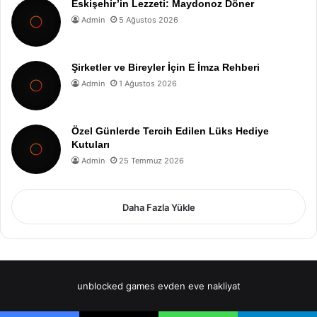
Eskişehir’in Lezzeti: Maydonoz Döner
Admin
5 Ağustos 2026
Şirketler ve Bireyler İçin E İmza Rehberi
Admin
1 Ağustos 2026
Özel Günlerde Tercih Edilen Lüks Hediye
Kutuları
Admin
25 Temmuz 2026
Daha Fazla Yükle
unblocked games
evden eve nakliyat