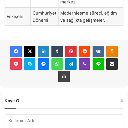
merkezi.
Cumhuriyet
Modernleşme süreci, eğitim
Eskişehir
Dönemi
ve sağlıkta gelişmeler.
Facebook
X
LinkedIn
Tumblr
Pinterest
Reddit
VKontakte
Odnok
Pocket
Skype
Messenger
WhatsApp
Telegram
Viber
Line
E-Posta ile payla
Yazdır
Kayıt Ol