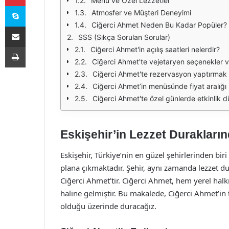
Menü ve Özel Lezzetler
Skype
Atmosfer ve Müşteri Deneyimi
Ciğerci Ahmet Neden Bu Kadar Popüler?
E-Posta ile paylaş
SSS (Sıkça Sorulan Sorular)
Yazdır
Ciğerci Ahmet'in açılış saatleri nelerdir?
Ciğerci Ahmet'te vejetaryen seçenekler v
Ciğerci Ahmet'te rezervasyon yaptırmak 
Ciğerci Ahmet’in menüsünde fiyat aralığı 
Ciğerci Ahmet'te özel günlerde etkinlik 
Eskişehir’in Lezzet Durakları
Eskişehir, Türkiye’nin en güzel şehirlerinden bir
plana çıkmaktadır. Şehir, aynı zamanda lezzet du
Ciğerci Ahmet’tir. Ciğerci Ahmet, hem yerel halk
haline gelmiştir. Bu makalede, Ciğerci Ahmet’in
olduğu üzerinde duracağız.