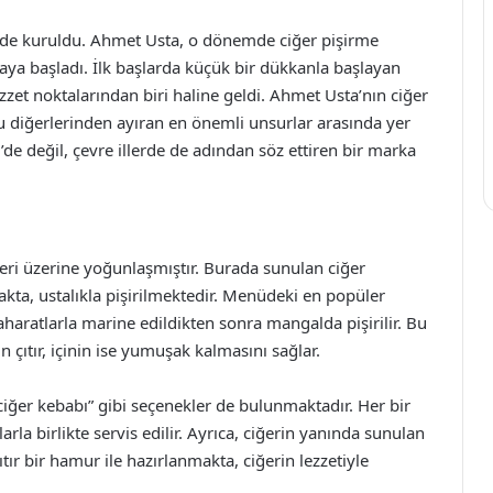
ir’de kuruldu. Ahmet Usta, o dönemde ciğer pişirme
nmaya başladı. İlk başlarda küçük bir dükkanla başlayan
zet noktalarından biri haline geldi. Ahmet Usta’nın ciğer
nu diğerlerinden ayıran en önemli unsurlar arasında yer
’de değil, çevre illerde de adından söz ettiren bir marka
eri üzerine yoğunlaşmıştır. Burada sunulan ciğer
makta, ustalıkla pişirilmektedir. Menüdeki en popüler
baharatlarla marine edildikten sonra mangalda pişirilir. Bu
ın çıtır, içinin ise yumuşak kalmasını sağlar.
“ciğer kebabı” gibi seçenekler de bulunmaktadır. Her bir
rla birlikte servis edilir. Ayrıca, ciğerin yanında sunulan
tır bir hamur ile hazırlanmakta, ciğerin lezzetiyle