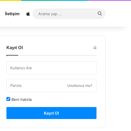
Sitemap
Arama
İletişim
yap
...
Kayıt Ol
Unuttunuz mu?
Beni hatırla
Kayıt Ol