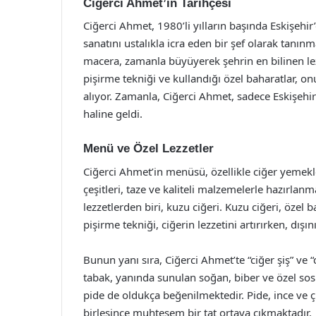
Ciğerci Ahmet’in Tarihçesi
Ciğerci Ahmet, 1980’li yılların başında Eskişeh
sanatını ustalıkla icra eden bir şef olarak tanı
macera, zamanla büyüyerek şehrin en bilinen lez
pişirme tekniği ve kullandığı özel baharatlar, o
alıyor. Zamanla, Ciğerci Ahmet, sadece Eskişehir
haline geldi.
Menü ve Özel Lezzetler
Ciğerci Ahmet’in menüsü, özellikle ciğer yemekl
çeşitleri, taze ve kaliteli malzemelerle hazırlan
lezzetlerden biri, kuzu ciğeri. Kuzu ciğeri, özel 
pişirme tekniği, ciğerin lezzetini artırırken, dışın
Bunun yanı sıra, Ciğerci Ahmet’te “ciğer şiş” ve 
tabak, yanında sunulan soğan, biber ve özel sosla
pide de oldukça beğenilmektedir. Pide, ince ve çı
birleşince muhteşem bir tat ortaya çıkmaktadır.