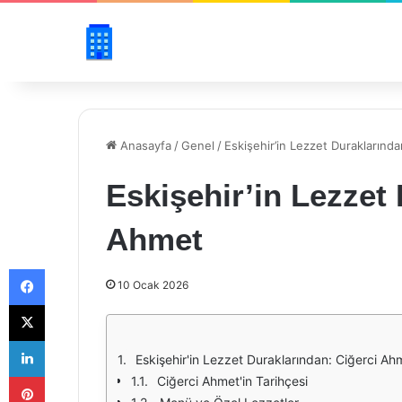
Anasayfa
/
Genel
/
Eskişehir’in Lezzet Duraklarınd
Eskişehir’in Lezzet
Ahmet
Facebook
10 Ocak 2026
X
LinkedIn
Eskişehir'in Lezzet Duraklarından: Ciğerci Ah
Pinterest
Ciğerci Ahmet'in Tarihçesi