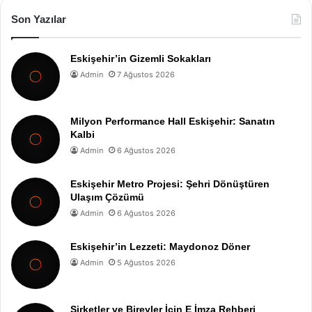
Son Yazılar
Eskişehir’in Gizemli Sokakları
Admin
7 Ağustos 2026
Milyon Performance Hall Eskişehir: Sanatın
Kalbi
Admin
6 Ağustos 2026
Eskişehir Metro Projesi: Şehri Dönüştüren
Ulaşım Çözümü
Admin
6 Ağustos 2026
Eskişehir’in Lezzeti: Maydonoz Döner
Admin
5 Ağustos 2026
Şirketler ve Bireyler İçin E İmza Rehberi