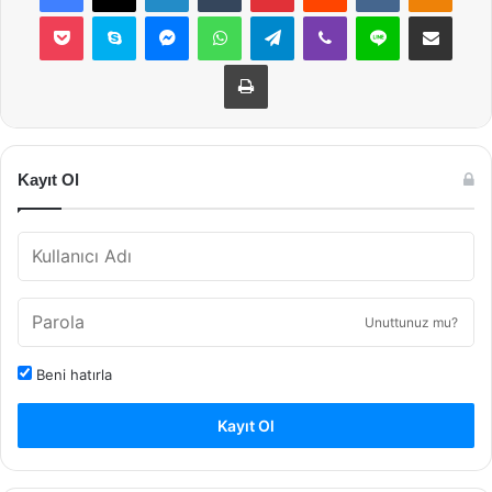
Pocket
Skype
Messenger
WhatsApp
Telegram
Viber
Line
E-Posta ile payla
Yazdır
Kayıt Ol
Unuttunuz mu?
Beni hatırla
Kayıt Ol