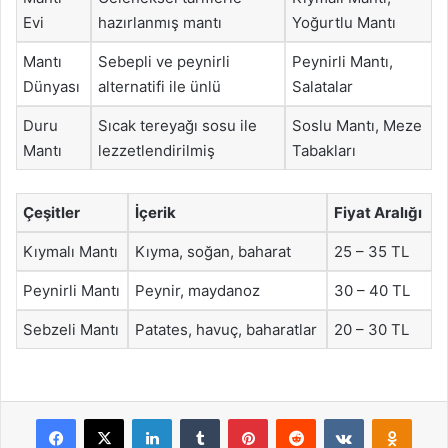
Evi
hazırlanmış mantı
Yoğurtlu Mantı
Mantı
Sebepli ve peynirli
Peynirli Mantı,
Dünyası
alternatifi ile ünlü
Salatalar
Duru
Sıcak tereyağı sosu ile
Soslu Mantı, Meze
Mantı
lezzetlendirilmiş
Tabakları
Çeşitler
İçerik
Fiyat Aralığı
Kıymalı Mantı
Kıyma, soğan, baharat
25 – 35 TL
Peynirli Mantı
Peynir, maydanoz
30 – 40 TL
Sebzeli Mantı
Patates, havuç, baharatlar
20 – 30 TL
Facebook
X
LinkedIn
Tumblr
Pinterest
Reddit
VKontakte
Odnok