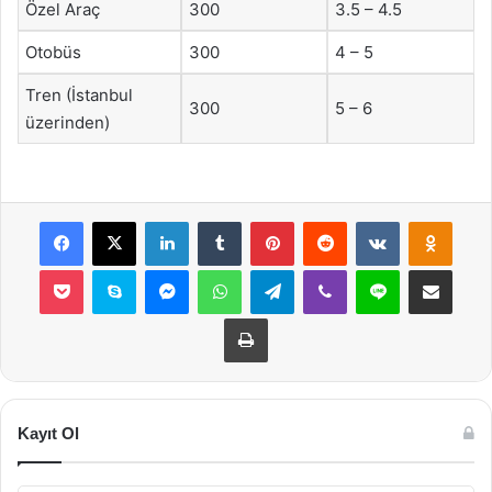
Özel Araç
300
3.5 – 4.5
Otobüs
300
4 – 5
Tren (İstanbul
300
5 – 6
üzerinden)
Facebook
X
LinkedIn
Tumblr
Pinterest
Reddit
VKontakte
Odnok
Pocket
Skype
Messenger
WhatsApp
Telegram
Viber
Line
E-Posta ile payla
Yazdır
Kayıt Ol