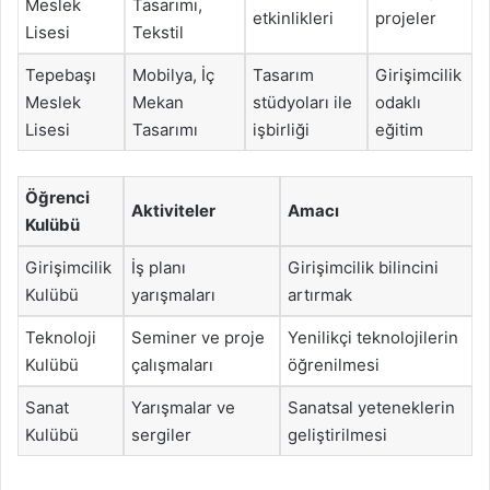
Meslek
Tasarımı,
etkinlikleri
projeler
Lisesi
Tekstil
Tepebaşı
Mobilya, İç
Tasarım
Girişimcilik
Meslek
Mekan
stüdyoları ile
odaklı
Lisesi
Tasarımı
işbirliği
eğitim
Öğrenci
Aktiviteler
Amacı
Kulübü
Girişimcilik
İş planı
Girişimcilik bilincini
Kulübü
yarışmaları
artırmak
Teknoloji
Seminer ve proje
Yenilikçi teknolojilerin
Kulübü
çalışmaları
öğrenilmesi
Sanat
Yarışmalar ve
Sanatsal yeteneklerin
Kulübü
sergiler
geliştirilmesi