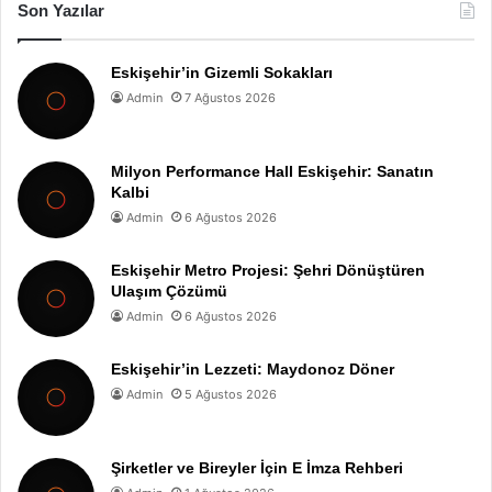
Son Yazılar
Eskişehir’in Gizemli Sokakları
Admin
7 Ağustos 2026
Milyon Performance Hall Eskişehir: Sanatın
Kalbi
Admin
6 Ağustos 2026
Eskişehir Metro Projesi: Şehri Dönüştüren
Ulaşım Çözümü
Admin
6 Ağustos 2026
Eskişehir’in Lezzeti: Maydonoz Döner
Admin
5 Ağustos 2026
Şirketler ve Bireyler İçin E İmza Rehberi