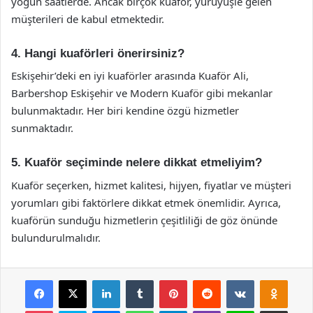
yoğun saatlerde. Ancak birçok kuaför, yürüyüşle gelen
müşterileri de kabul etmektedir.
4. Hangi kuaförleri önerirsiniz?
Eskişehir’deki en iyi kuaförler arasında Kuaför Ali,
Barbershop Eskişehir ve Modern Kuaför gibi mekanlar
bulunmaktadır. Her biri kendine özgü hizmetler
sunmaktadır.
5. Kuaför seçiminde nelere dikkat etmeliyim?
Kuaför seçerken, hizmet kalitesi, hijyen, fiyatlar ve müşteri
yorumları gibi faktörlere dikkat etmek önemlidir. Ayrıca,
kuaförün sunduğu hizmetlerin çeşitliliği de göz önünde
bulundurulmalıdır.
Facebook
X
LinkedIn
Tumblr
Pinterest
Reddit
VKontakte
Odnok
Pocket
Skype
Messenger
WhatsApp
Telegram
Viber
Line
E-Posta ile payla