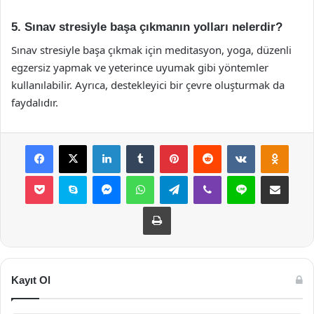
5. Sınav stresiyle başa çıkmanın yolları nelerdir?
Sınav stresiyle başa çıkmak için meditasyon, yoga, düzenli
egzersiz yapmak ve yeterince uyumak gibi yöntemler
kullanılabilir. Ayrıca, destekleyici bir çevre oluşturmak da
faydalıdır.
Facebook
X
LinkedIn
Tumblr
Pinterest
Reddit
VKontakte
Odnok
Pocket
Skype
Messenger
WhatsApp
Telegram
Viber
Line
E-Posta ile payla
Yazdır
Kayıt Ol