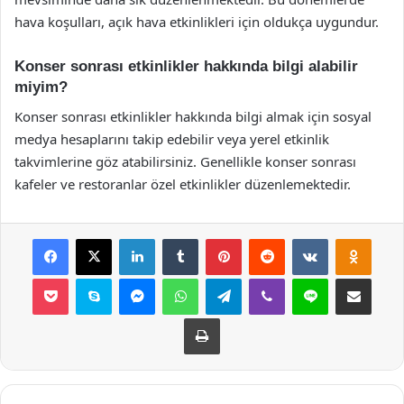
hava koşulları, açık hava etkinlikleri için oldukça uygundur.
Konser sonrası etkinlikler hakkında bilgi alabilir
miyim?
Konser sonrası etkinlikler hakkında bilgi almak için sosyal
medya hesaplarını takip edebilir veya yerel etkinlik
takvimlerine göz atabilirsiniz. Genellikle konser sonrası
kafeler ve restoranlar özel etkinlikler düzenlemektedir.
Facebook
X
LinkedIn
Tumblr
Pinterest
Reddit
VKontakte
Odnok
Pocket
Skype
Messenger
WhatsApp
Telegram
Viber
Line
E-Posta ile payla
Yazdır