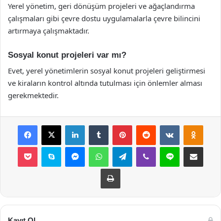
Yerel yönetim, geri dönüşüm projeleri ve ağaçlandırma
çalışmaları gibi çevre dostu uygulamalarla çevre bilincini
artırmaya çalışmaktadır.
Sosyal konut projeleri var mı?
Evet, yerel yönetimlerin sosyal konut projeleri geliştirmesi
ve kiraların kontrol altında tutulması için önlemler alması
gerekmektedir.
Facebook
X
LinkedIn
Tumblr
Pinterest
Reddit
VKontakte
Odnok
Pocket
Skype
Messenger
WhatsApp
Telegram
Viber
Line
E-Posta ile payla
Yazdır
Kayıt Ol