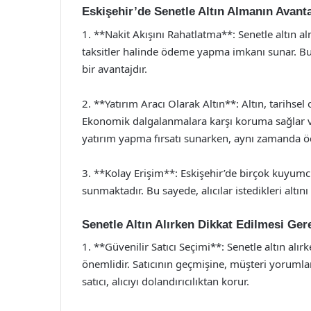
Eskişehir’de Senetle Altın Almanın Avanta
1. **Nakit Akışını Rahatlatma**: Senetle altın 
taksitler halinde ödeme yapma imkanı sunar. Bu d
bir avantajdır.
2. **Yatırım Aracı Olarak Altın**: Altın, tarihsel
Ekonomik dalgalanmalara karşı koruma sağlar ve
yatırım yapma fırsatı sunarken, aynı zamanda ö
3. **Kolay Erişim**: Eskişehir’de birçok kuyumcu
sunmaktadır. Bu sayede, alıcılar istedikleri altını
Senetle Altın Alırken Dikkat Edilmesi Ger
1. **Güvenilir Satıcı Seçimi**: Senetle altın al
önemlidir. Satıcının geçmişine, müşteri yorumları
satıcı, alıcıyı dolandırıcılıktan korur.