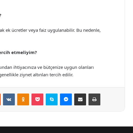
?
k ek ücretler veya faiz uygulanabilir. Bu nedenle,
tercih etmeliyim?
asından ihtiyacınıza ve bütçenize uygun olanları
nellikle ziynet altınları tercih edilir.
st
Reddit
VKontakte
Odnoklassniki
Pocket
Skype
Messenger
E-Posta ile paylaş
Yazdır