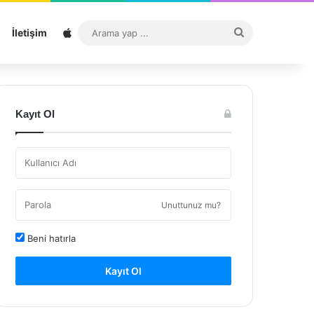
Sitemap
Arama
İletişim
yap
...
Kayıt Ol
Unuttunuz mu?
Beni hatırla
Kayıt Ol