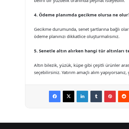
belirli bir yüzdelik oranında peşinat isteyebilir.
4. Ödeme planımda gecikme olursa ne olur
Gecikme durumunda, senet şartlarına bağlı olara
ödeme planınızı dikkatlice oluşturmalısınız.
5. Senetle altın alırken hangi tür altınları 
Altın bilezik, yüzük, küpe gibi çeşitli ürünler ar
seçebilirsiniz. Yatırım amaçlı alım yapıyorsanız, ge
Facebook
X
LinkedIn
Tumblr
Pintere