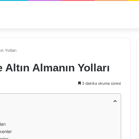
n Yolları
 Altın Almanın Yolları
3 dakika okuma süresi
arı
kenler
erler