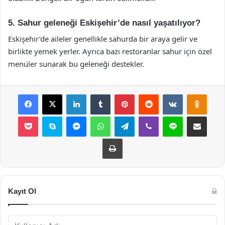
5. Sahur geleneği Eskişehir’de nasıl yaşatılıyor?
Eskişehir’de aileler genellikle sahurda bir araya gelir ve
birlikte yemek yerler. Ayrıca bazı restoranlar sahur için özel
menüler sunarak bu geleneği destekler.
Facebook
X
LinkedIn
Tumblr
Pinterest
Reddit
VKontakte
Odnok
Pocket
Skype
Messenger
WhatsApp
Telegram
Viber
Line
E-Posta ile payla
Yazdır
Kayıt Ol