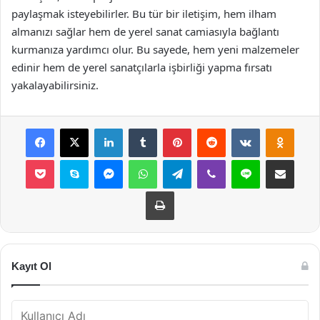
paylaşmak isteyebilirler. Bu tür bir iletişim, hem ilham
almanızı sağlar hem de yerel sanat camiasıyla bağlantı
kurmanıza yardımcı olur. Bu sayede, hem yeni malzemeler
edinir hem de yerel sanatçılarla işbirliği yapma fırsatı
yakalayabilirsiniz.
Facebook
X
LinkedIn
Tumblr
Pinterest
Reddit
VKontakte
Odnok
Pocket
Skype
Messenger
WhatsApp
Telegram
Viber
Line
E-Posta ile payla
Yazdır
Kayıt Ol