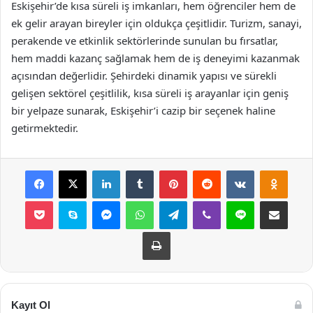
Eskişehir’de kısa süreli iş imkanları, hem öğrenciler hem de
ek gelir arayan bireyler için oldukça çeşitlidir. Turizm, sanayi,
perakende ve etkinlik sektörlerinde sunulan bu fırsatlar,
hem maddi kazanç sağlamak hem de iş deneyimi kazanmak
açısından değerlidir. Şehirdeki dinamik yapısı ve sürekli
gelişen sektörel çeşitlilik, kısa süreli iş arayanlar için geniş
bir yelpaze sunarak, Eskişehir’i cazip bir seçenek haline
getirmektedir.
Facebook
X
LinkedIn
Tumblr
Pinterest
Reddit
VKontakte
Odnok
Pocket
Skype
Messenger
WhatsApp
Telegram
Viber
Line
E-Posta ile payla
Yazdır
Kayıt Ol