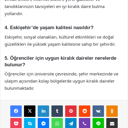
tanıdıklarınızın tavsiyeleri en iyi kiralık daire bulma
yollarıdır.
4. Eskişehir’de yaşam kalitesi nasıldır?
Eskişehir, sosyal olanakları, kültürel etkinlikleri ve doğal
güzellikleri ile yüksek yaşam kalitesine sahip bir şehirdir.
5. Öğrenciler için uygun kiralık daireler nerelerde
bulunur?
Öğrenciler için üniversite çevresinde, şehir merkezinde ve
ulaşım açısından kolay bölgelerde uygun kiralık daireler
bulunmaktadır.
Facebook
X
LinkedIn
Tumblr
Pinterest
Reddit
VKontakte
Odnok
Pocket
Skype
Messenger
WhatsApp
Telegram
Viber
Line
E-Posta ile payla