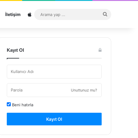
Sitemap
Arama
İletişim
yap
...
Kayıt Ol
Unuttunuz mu?
Beni hatırla
Kayıt Ol