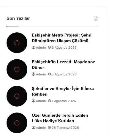
Son Yazılar
Eskişehir Metro Projesi: Şehri
Dönüştüren Ulaşım Çözümü
Admin
6 Ağustos 2026
Eskişehir’in Lezzeti: Maydonoz
Döner
Admin
5 Ağustos 2026
Şirketler ve Bireyler İçin E İmza
Rehberi
Admin
1 Ağustos 2026
Özel Günlerde Tercih Edilen
Lüks Hediye Kutuları
Admin
25 Temmuz 2026