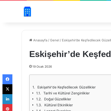
Anasayfa
/
Genel
/
Eskişehir’de Keşfedilecek Güzell
Eskişehir’de Keşfed
19 Ocak 2026
Facebook
X
Eskişehir'de Keşfedilecek Güzellikler
Tarihi ve Kültürel Zenginlikler
LinkedIn
Doğal Güzellikler
Pinterest
Kültürel Etkinlikler
Lezzet Durakları