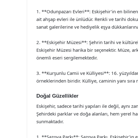
1. **Odunpazarı Evleri**: Eskişehir’in en bili
ait ahşap evleri ile ünlüdür. Renkli ve tarihi do
sanat galerilerine ve hediyelik eşya dükkanların
2. **Eskişehir Müzesi**: Şehrin tarihi ve kültür
Eskişehir Müzesi harika bir seçenektir. Müze, ar
önemli eseri sergilemektedir.
3. **Kurşunlu Camii ve Külliyesi**: 16. yüzyıl
örneklerinden biridir. Külliye, caminin yanı sır
Doğal Güzellikler
Eskişehir, sadece tarihi yapıları ile değil, aynı 
Şehirdeki parklar ve doğa alanları, hem yerel hal
sunmaktadır.
1. **Sazova Parkı**: Sazova Parkı, Eskişehir’in 