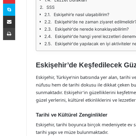
Skype
SSS
Eskişehir’e nasıl ulaşabilirim?
E-Posta ile paylaş
Eskişehir’de ne zaman ziyaret edilmelidir
Yazdır
Eskişehir'de nerede konaklayabilirim?
Eskişehir'de hangi yerel lezzetleri denem
Eskişehir'de yapılacak en iyi aktiviteler n
Eskişehir’de Keşfedilecek Güze
Eskişehir, Türkiye’nin batısında yer alan, tarihi v
nüfusu hem de tarihi dokusu ile dikkat çeken bu
sunmaktadır. Eskişehir’in güzelliklerini keşfetm
güzel yerlerini, kültürel etkinliklerini ve lezzetle
Tarihi ve Kültürel Zenginlikler
Eskişehir, tarihi boyunca birçok medeniyete ev s
tarihi yapı ve müze bulunmaktadır.