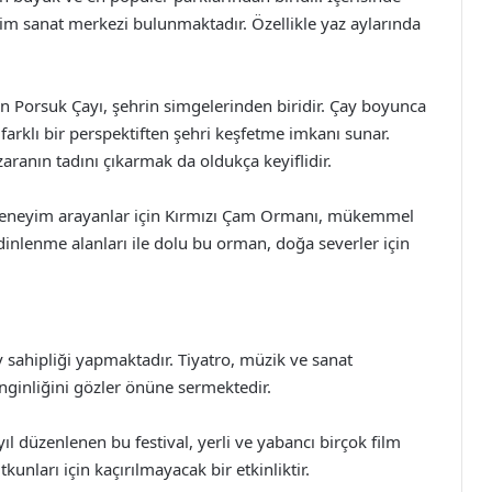
ilim sanat merkezi bulunmaktadır. Özellikle yaz aylarında
en Porsuk Çayı, şehrin simgelerinden biridir. Çay boyunca
 farklı bir perspektiften şehri keşfetme imkanı sunar.
ranın tadını çıkarmak da oldukça keyiflidir.
 deneyim arayanlar için Kırmızı Çam Ormanı, mükemmel
e dinlenme alanları ile dolu bu orman, doğa severler için
ev sahipliği yapmaktadır. Tiyatro, müzik ve sanat
zenginliğini gözler önüne sermektedir.
yıl düzenlenen bu festival, yerli ve yabancı birçok film
unları için kaçırılmayacak bir etkinliktir.