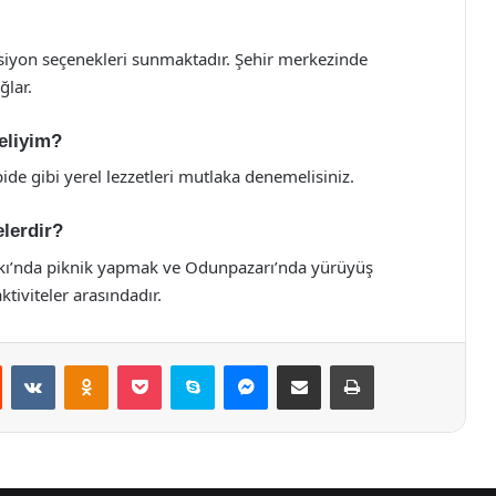
ansiyon seçenekleri sunmaktadır. Şehir merkezinde
ğlar.
eliyim?
pide gibi yerel lezzetleri mutlaka denemelisiniz.
elerdir?
kı’nda piknik yapmak ve Odunpazarı’nda yürüyüş
ktiviteler arasındadır.
st
Reddit
VKontakte
Odnoklassniki
Pocket
Skype
Messenger
E-Posta ile paylaş
Yazdır