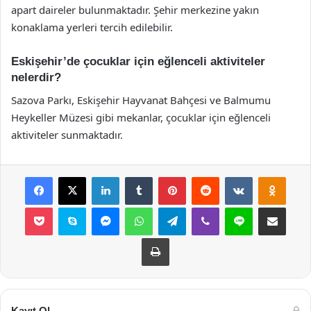
apart daireler bulunmaktadır. Şehir merkezine yakın
konaklama yerleri tercih edilebilir.
Eskişehir’de çocuklar için eğlenceli aktiviteler
nelerdir?
Sazova Parkı, Eskişehir Hayvanat Bahçesi ve Balmumu
Heykeller Müzesi gibi mekanlar, çocuklar için eğlenceli
aktiviteler sunmaktadır.
Facebook
X
LinkedIn
Tumblr
Pinterest
Reddit
VKontakte
Odnok
Pocket
Skype
Messenger
WhatsApp
Telegram
Viber
Line
E-Posta ile payla
Yazdır
Kayıt Ol