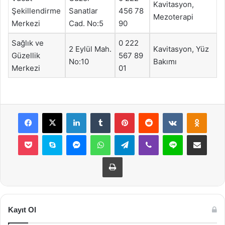
Kavitasyon,
Şekillendirme
Sanatlar
456 78
Mezoterapi
Merkezi
Cad. No:5
90
Sağlık ve
0 222
2 Eylül Mah.
Kavitasyon, Yüz
Güzellik
567 89
No:10
Bakımı
Merkezi
01
Facebook
X
LinkedIn
Tumblr
Pinterest
Reddit
VKontakte
Odnok
Pocket
Skype
Messenger
WhatsApp
Telegram
Viber
Line
E-Posta ile payla
Yazdır
Kayıt Ol