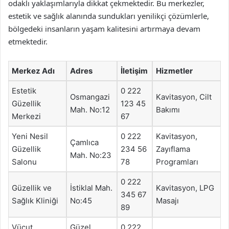
odaklı yaklaşımlarıyla dikkat çekmektedir. Bu merkezler,
estetik ve sağlık alanında sundukları yenilikçi çözümlerle,
bölgedeki insanların yaşam kalitesini artırmaya devam
etmektedir.
Merkez Adı
Adres
İletişim
Hizmetler
Estetik
0 222
Osmangazi
Kavitasyon, Cilt
Güzellik
123 45
Mah. No:12
Bakımı
Merkezi
67
Yeni Nesil
0 222
Kavitasyon,
Çamlıca
Güzellik
234 56
Zayıflama
Mah. No:23
Salonu
78
Programları
0 222
Güzellik ve
İstiklal Mah.
Kavitasyon, LPG
345 67
Sağlık Kliniği
No:45
Masajı
89
Vücut
Güzel
0 222