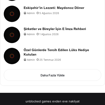
Eskişehir’in Lezzeti: Maydonoz Döner
Admin
5 Ağustos 2026
Şirketler ve Bireyler İçin E İmza Rehberi
Admin
1 Ağustos 2026
Özel Günlerde Tercih Edilen Lüks Hediye
Kutuları
Admin
25 Temmuz 2026
Daha Fazla Yükle
unblocked games
evden eve nakliyat