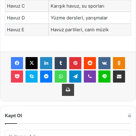
Havuz C
Karışık havuz, su sporları
Havuz D
Yüzme dersleri, yarışmalar
Havuz E
Havuz partileri, canlı müzik
Facebook
X
LinkedIn
Tumblr
Pinterest
Reddit
VKontakte
Odnok
Pocket
Skype
Messenger
WhatsApp
Telegram
Viber
Line
E-Posta ile payla
Yazdır
Kayıt Ol