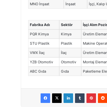
MNO İnşaat
İnşaat
İşçi, Kalıp
Fabrika Adı
Sektör
İşçi Alım Pozi
PQR Kimya
Kimya
Üretim Eleman
STU Plastik
Plastik
Makine Operat
VWX İlaç
İlaç
Üretim Eleman
YZB Otomotiv
Otomotiv
Montaj Eleman
ABC Gıda
Gıda
Paketleme El
Facebook
X
LinkedIn
Tumblr
Pintere