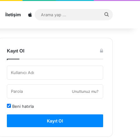
Sitemap
Arama
İletişim
yap
...
Kayıt Ol
Unuttunuz mu?
Beni hatırla
Kayıt Ol