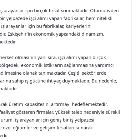
e iş arayanlar için birçok fırsat sunmaktadır. Otomotivden
r yelpazede işçi alımı yapan fabrikalar, hem nitelikli
ş arayanlar için bu fabrikalar, kariyerlerini
adır. Eskişehir’in ekonomik yapısındaki dinamizm,
mektedir.
merkez olmasının yanı sıra, işçi alımı yapan birçok
, bölgedeki ekonomik istikrarın sağlanmasına yardımcı
dilmesine olanak tanımaktadır. Çeşitli sektörlerde
nlarına sahip iş gücüne ihtiyaç duymaktadır. Bu nedenle,
maktadır.
parak üretim kapasitesini artırmayı hedeflemektedir.
 faaliyet gösteren firmalar, yüksek talep nedeniyle sürekli
rum, iş arayanlar için geniş bir iş yelpazesi
 özel eğitimler ve gelişim fırsatları sunarak
edir.