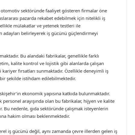
a, otomotiv sektöründe faaliyet gösteren firmalar öne
lararası pazarda rekabet edebilmek için nitelikli iş
llikle mülakatlar ve yetenek testleri ile
n adayları belirleyerek iş gücünü güçlendirmeyi
maktadır. Bu alandaki fabrikalar, genellikle farklı
im, kalite kontrol ve lojistik gibi alanlarda çalışan
i kariyer fırsatları sunmaktadır. Özellikle deneyimli iş
bir şekilde istihdam edilebilmektedir.
 Eskişehir’in ekonomik yapısına katkıda bulunmaktadır.
 personel arayışında olan bu fabrikalar, hijyen ve kalite
ir. Bu nedenle, gıda sektöründe çalışmak isteyenlerin
arına hakim olması beklenmektedir.
yerel iş gücünü değil, aynı zamanda çevre illerden gelen iş