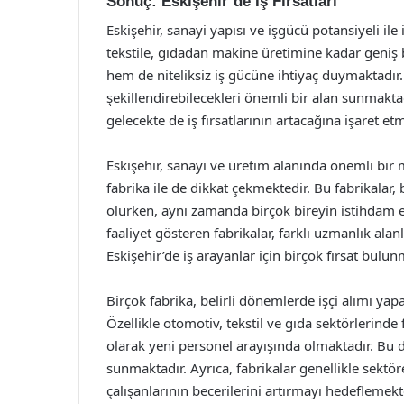
Sonuç: Eskişehir’de İş Fırsatları
Eskişehir, sanayi yapısı ve işgücü potansiyeli il
tekstile, gıdadan makine üretimine kadar geniş bi
hem de niteliksiz iş gücüne ihtiyaç duymaktadır. İ
şekillendirebilecekleri önemli bir alan sunmakt
gelecekte de iş fırsatlarının artacağına işaret et
Eskişehir, sanayi ve üretim alanında önemli bir 
fabrika ile de dikkat çekmektedir. Bu fabrikalar
olurken, aynı zamanda birçok bireyin istihdam e
faaliyet gösteren fabrikalar, farklı uzmanlık ala
Eskişehir’de iş arayanlar için birçok fırsat bulun
Birçok fabrika, belirli dönemlerde işçi alımı ya
Özellikle otomotiv, tekstil ve gıda sektörlerinde
olarak yeni personel arayışında olmaktadır. Bu du
sunmaktadır. Ayrıca, fabrikalar genellikle sektöre
çalışanlarının becerilerini artırmayı hedeflemekt