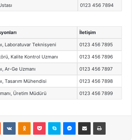
 Ustası
0123 456 7894
syonları
İletişim
ı, Laboratuvar Teknisyeni
0123 456 7895
örü, Kalite Kontrol Uzmanı
0123 456 7896
ı, Ar-Ge Uzmanı
0123 456 7897
ı, Tasarım Mühendisi
0123 456 7898
emanı, Üretim Müdürü
0123 456 7899
st
Reddit
VKontakte
Odnoklassniki
Pocket
Skype
Messenger
E-Posta ile paylaş
Yazdır