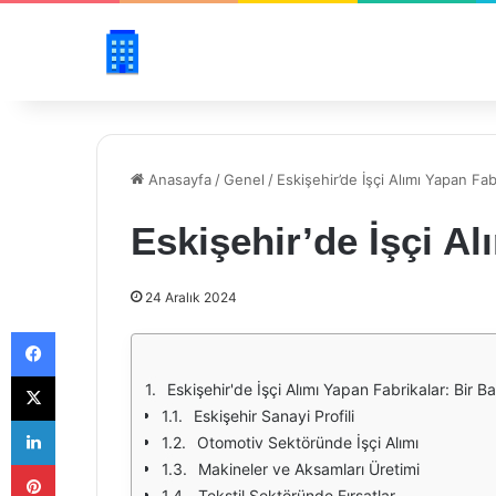
Anasayfa
/
Genel
/
Eskişehir’de İşçi Alımı Yapan Fab
Eskişehir’de İşçi Al
24 Aralık 2024
Facebook
X
Eskişehir'de İşçi Alımı Yapan Fabrikalar: Bir Ba
Eskişehir Sanayi Profili
LinkedIn
Otomotiv Sektöründe İşçi Alımı
Pinterest
Makineler ve Aksamları Üretimi
Tekstil Sektöründe Fırsatlar