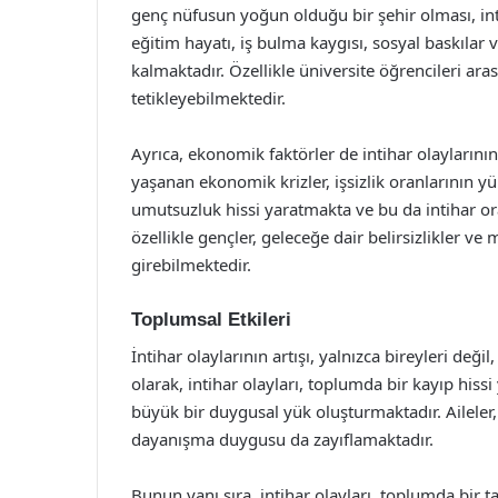
genç nüfusun yoğun olduğu bir şehir olması, inti
eğitim hayatı, iş bulma kaygısı, sosyal baskılar ve
kalmaktadır. Özellikle üniversite öğrencileri ar
tetikleyebilmektedir.
Ayrıca, ekonomik faktörler de intihar olaylarını
yaşanan ekonomik krizler, işsizlik oranlarının 
umutsuzluk hissi yaratmakta ve bu da intihar ora
özellikle gençler, geleceğe dair belirsizlikler v
girebilmektedir.
Toplumsal Etkileri
İntihar olaylarının artışı, yalnızca bireyleri de
olarak, intihar olayları, toplumda bir kayıp his
büyük bir duygusal yük oluşturmaktadır. Aileler, 
dayanışma duygusu da zayıflamaktadır.
Bunun yanı sıra, intihar olayları, toplumda bir 