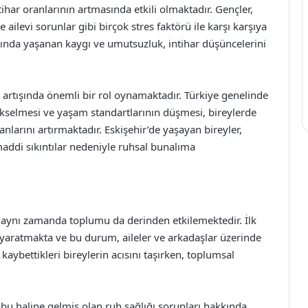
har oranlarının artmasında etkili olmaktadır. Gençler,
 ailevi sorunlar gibi birçok stres faktörü ile karşı karşıya
asında yaşanan kaygı ve umutsuzluk, intihar düşüncelerini
n artışında önemli bir rol oynamaktadır. Türkiye genelinde
yükselmesi ve yaşam standartlarının düşmesi, bireylerde
nlarını artırmaktadır. Eskişehir’de yaşayan bireyler,
e maddi sıkıntılar nedeniyle ruhsal bunalıma
ğil, aynı zamanda toplumu da derinden etkilemektedir. İlk
si yaratmakta ve bu durum, aileler ve arkadaşlar üzerinde
kaybettikleri bireylerin acısını taşırken, toplumsal
tabu haline gelmiş olan ruh sağlığı sorunları hakkında