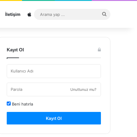
Sitemap
Arama
İletişim
yap
...
Kayıt Ol
Unuttunuz mu?
Beni hatırla
Kayıt Ol