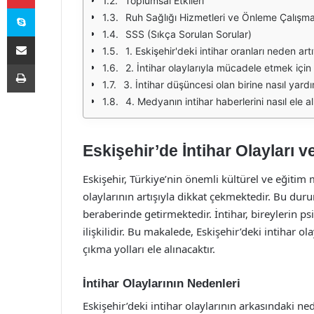
Toplumsal Etkileri
Skype
Ruh Sağlığı Hizmetleri ve Önleme Çalışma
SSS (Sıkça Sorulan Sorular)
E-Posta ile paylaş
1. Eskişehir'deki intihar oranları neden art
Yazdır
2. İntihar olaylarıyla mücadele etmek için 
3. İntihar düşüncesi olan birine nasıl yardı
4. Medyanın intihar haberlerini nasıl ele a
Eskişehir’de İntihar Olayları v
Eskişehir, Türkiye’nin önemli kültürel ve eğitim m
olaylarının artışıyla dikkat çekmektedir. Bu dur
beraberinde getirmektedir. İntihar, bireylerin p
ilişkilidir. Bu makalede, Eskişehir’deki intihar o
çıkma yolları ele alınacaktır.
İntihar Olaylarının Nedenleri
Eskişehir’deki intihar olaylarının arkasındaki n