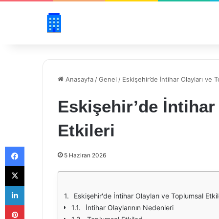
Anasayfa
/
Genel
/
Eskişehir’de İntihar Olayları ve T
Eskişehir’de İntihar
Etkileri
Facebook
5 Haziran 2026
X
LinkedIn
Eskişehir'de İntihar Olayları ve Toplumsal Etkil
Pinterest
İntihar Olaylarının Nedenleri