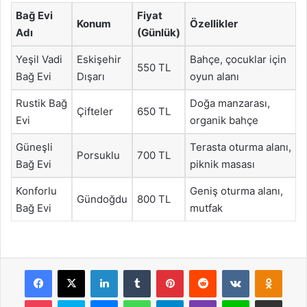
Bağ Evi
Fiyat
Konum
Özellikler
Adı
(Günlük)
Yeşil Vadi
Eskişehir
Bahçe, çocuklar için
550 TL
Bağ Evi
Dışarı
oyun alanı
Rustik Bağ
Doğa manzarası,
Çifteler
650 TL
Evi
organik bahçe
Güneşli
Terasta oturma alanı,
Porsuklu
700 TL
Bağ Evi
piknik masası
Konforlu
Geniş oturma alanı,
Gündoğdu
800 TL
Bağ Evi
mutfak
Facebook
X
LinkedIn
Tumblr
Pinterest
Reddit
VKontakte
Odnok
Pocket
Skype
Messenger
WhatsApp
Telegram
Viber
Line
E-Posta ile payla