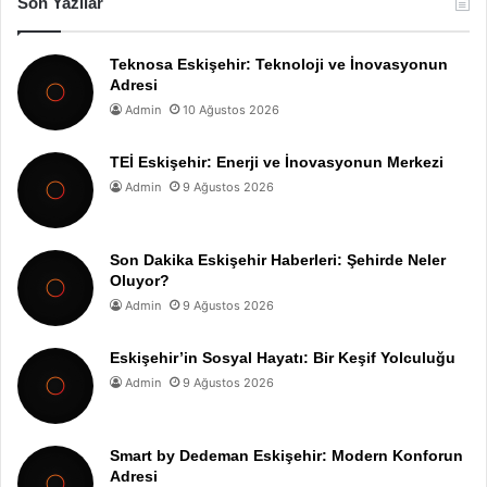
Son Yazılar
Teknosa Eskişehir: Teknoloji ve İnovasyonun
Adresi
Admin
10 Ağustos 2026
TEİ Eskişehir: Enerji ve İnovasyonun Merkezi
Admin
9 Ağustos 2026
Son Dakika Eskişehir Haberleri: Şehirde Neler
Oluyor?
Admin
9 Ağustos 2026
Eskişehir’in Sosyal Hayatı: Bir Keşif Yolculuğu
Admin
9 Ağustos 2026
Smart by Dedeman Eskişehir: Modern Konforun
Adresi