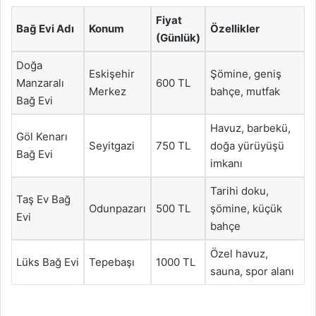
Fiyat
Bağ Evi Adı
Konum
Özellikler
(Günlük)
Doğa
Eskişehir
Şömine, geniş
Manzaralı
600 TL
Merkez
bahçe, mutfak
Bağ Evi
Havuz, barbekü,
Göl Kenarı
Seyitgazi
750 TL
doğa yürüyüşü
Bağ Evi
imkanı
Tarihi doku,
Taş Ev Bağ
Odunpazarı
500 TL
şömine, küçük
Evi
bahçe
Özel havuz,
Lüks Bağ Evi
Tepebaşı
1000 TL
sauna, spor alanı