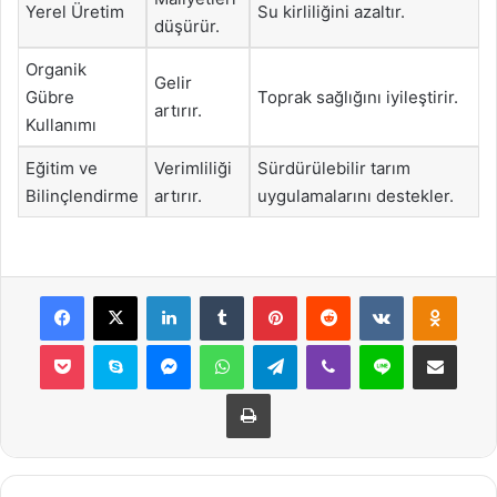
Yerel Üretim
Su kirliliğini azaltır.
düşürür.
Organik
Gelir
Gübre
Toprak sağlığını iyileştirir.
artırır.
Kullanımı
Eğitim ve
Verimliliği
Sürdürülebilir tarım
Bilinçlendirme
artırır.
uygulamalarını destekler.
Facebook
X
LinkedIn
Tumblr
Pinterest
Reddit
VKontakte
Odnok
Pocket
Skype
Messenger
WhatsApp
Telegram
Viber
Line
E-Posta ile payla
Yazdır