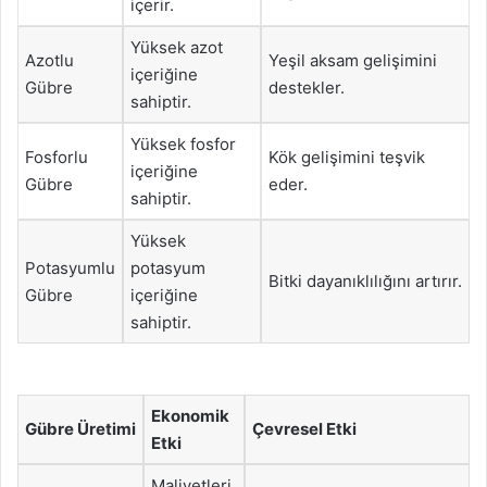
içerir.
Yüksek azot
Azotlu
Yeşil aksam gelişimini
içeriğine
Gübre
destekler.
sahiptir.
Yüksek fosfor
Fosforlu
Kök gelişimini teşvik
içeriğine
Gübre
eder.
sahiptir.
Yüksek
Potasyumlu
potasyum
Bitki dayanıklılığını artırır.
Gübre
içeriğine
sahiptir.
Ekonomik
Gübre Üretimi
Çevresel Etki
Etki
Maliyetleri