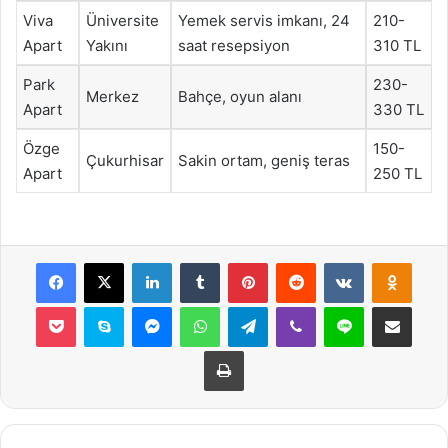
Viva
Üniversite
Yemek servis imkanı, 24
210-
Apart
Yakını
saat resepsiyon
310 TL
Park
230-
Merkez
Bahçe, oyun alanı
Apart
330 TL
Özge
150-
Çukurhisar
Sakin ortam, geniş teras
Apart
250 TL
Facebook
X
LinkedIn
Tumblr
Pinterest
Reddit
VKontakte
Odnok
Pocket
Skype
Messenger
WhatsApp
Telegram
Viber
Line
E-Posta ile payla
Yazdır