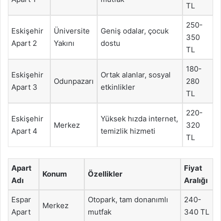
TL
250-
Eskişehir
Üniversite
Geniş odalar, çocuk
350
Apart 2
Yakını
dostu
TL
180-
Eskişehir
Ortak alanlar, sosyal
Odunpazarı
280
Apart 3
etkinlikler
TL
220-
Eskişehir
Yüksek hızda internet,
Merkez
320
Apart 4
temizlik hizmeti
TL
Apart
Fiyat
Konum
Özellikler
Adı
Aralığı
Espar
Otopark, tam donanımlı
240-
Merkez
Apart
mutfak
340 TL