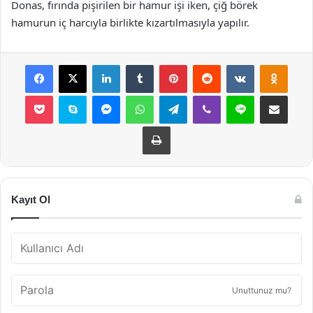
Donas, fırında pişirilen bir hamur işi iken, çiğ börek
hamurun iç harcıyla birlikte kızartılmasıyla yapılır.
Facebook
X
LinkedIn
Tumblr
Pinterest
Reddit
VKontakte
Odnok
Pocket
Skype
Messenger
WhatsApp
Telegram
Viber
Line
E-Posta ile payla
Yazdır
Kayıt Ol
Unuttunuz mu?