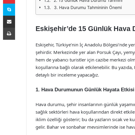
2. 15 Günlük Hava Durumu Tahmini
Skype
3. Hava Durumu Tahmininin Önemi
E-Posta ile paylaş
Eskişehir’de 15 Günlük Hava
Yazdır
Eskişehir, Türkiye’nin İç Anadolu Bölgesi’nde yer a
şehirdir. Merkezinde yer alan Porsuk Çayı, yemye
hem de yabancı turistler için cazibe merkezi ol
koşullarına bağlı olarak etkilenebilir. Bu yazıd
detaylı bir inceleme yapacağız.
1. Hava Durumunun Günlük Hayata Etkisi
Hava durumu, şehir insanlarının günlük yaşamını
sağlık sektörleri hava koşullarından direkt etkile
iklim özelliği gösterir; bu da yazların sıcak ve 
gelir. Bahar ve sonbahar mevsimlerinde ise hava