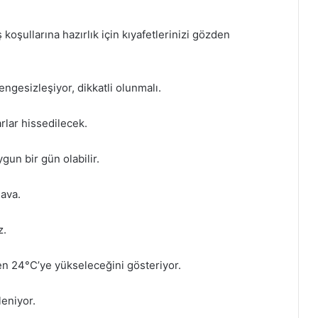
 koşullarına hazırlık için kıyafetlerinizi gözden
ngesizleşiyor, dikkatli olunmalı.
rlar hissedilecek.
ygun bir gün olabilir.
hava.
z.
den 24°C’ye yükseleceğini gösteriyor.
leniyor.