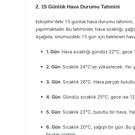
2. 15 Günlük Hava Durumu Tahmini
Eskişehir’deki 15 günlük hava durumu tahmini, b
yapılmaktadır. Bu tahminler, hava sıcaklığı, yağış
Aşağıda, önümüzdeki 15 gün için beklenen hav
1. Gün
: Hava sıcaklığı gündüz 22°C, gece 1
2. Gün
: Sıcaklık 24°C’ye yükselecek. Yer 
3. Gün
: Sıcaklık 26°C. Hava parçalı bulutl
4. Gün
: Gündüz sıcaklık 25°C, gece ise 12°C
5. Gün
: Sıcaklık 23°C, bulutlu bir hava. Ya
6. Gün
: Sıcaklık 20°C, yağışlı bir gün. Bu g
faydalı olabilir.