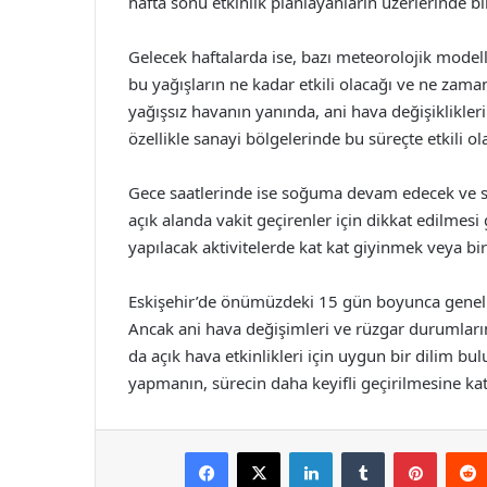
hafta sonu etkinlik planlayanların üzerlerinde bi
Gelecek haftalarda ise, bazı meteorolojik model
bu yağışların ne kadar etkili olacağı ve ne zama
yağışsız havanın yanında, ani hava değişiklikleri
özellikle sanayi bölgelerinde bu süreçte etkili ola
Gece saatlerinde ise soğuma devam edecek ve sıc
açık alanda vakit geçirenler için dikkat edilmesi
yapılacak aktivitelerde kat kat giyinmek veya b
Eskişehir’de önümüzdeki 15 gün boyunca genel 
Ancak ani hava değişimleri ve rüzgar durumların
da açık hava etkinlikleri için uygun bir dilim bu
yapmanın, sürecin daha keyifli geçirilmesine kat
Facebook
X
LinkedIn
Tumblr
Pintere