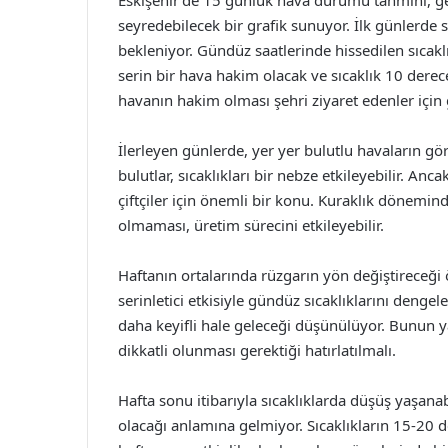
Eskişehir’de 15 günlük hava durumu tahmini, g
seyredebilecek bir grafik sunuyor. İlk günlerde
bekleniyor. Gündüz saatlerinde hissedilen sıcaklı
serin bir hava hakim olacak ve sıcaklık 10 derec
havanın hakim olması şehri ziyaret edenler için g
İlerleyen günlerde, yer yer bulutlu havaların gö
bulutlar, sıcaklıkları bir nebze etkileyebilir. An
çiftçiler için önemli bir konu. Kuraklık döneminde
olmaması, üretim sürecini etkileyebilir.
Haftanın ortalarında rüzgarın yön değiştireceği
serinletici etkisiyle gündüz sıcaklıklarını dengel
daha keyifli hale geleceği düşünülüyor. Bunun yan
dikkatli olunması gerektiği hatırlatılmalı.
Hafta sonu itibarıyla sıcaklıklarda düşüş yaşana
olacağı anlamına gelmiyor. Sıcaklıkların 15-20 