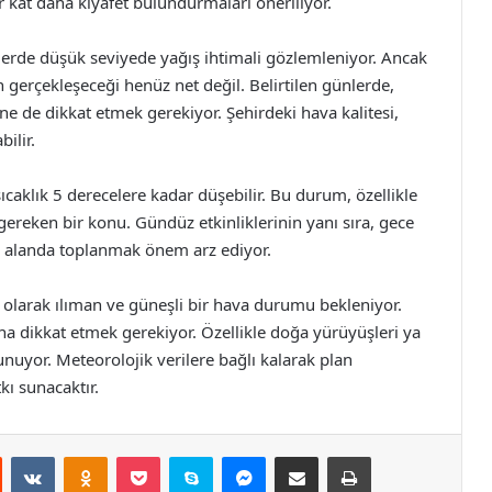
r kat daha kıyafet bulundurmaları öneriliyor.
lerde düşük seviyede yağış ihtimali gözlemleniyor. Ancak
n gerçekleşeceği henüz net değil. Belirtilen günlerde,
ne de dikkat etmek gerekiyor. Şehirdeki hava kalitesi,
bilir.
aklık 5 derecelere kadar düşebilir. Bu durum, özellikle
 gereken bir konu. Gündüz etkinliklerinin yanı sıra, gece
ir alanda toplanmak önem arz ediyor.
olarak ılıman ve güneşli bir hava durumu bekleniyor.
a dikkat etmek gerekiyor. Özellikle doğa yürüyüşleri ya
lunuyor. Meteorolojik verilere bağlı kalarak plan
kı sunacaktır.
st
Reddit
VKontakte
Odnoklassniki
Pocket
Skype
Messenger
E-Posta ile paylaş
Yazdır