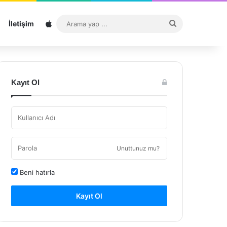
Sitemap
Arama
İletişim
yap
...
Kayıt Ol
Unuttunuz mu?
Beni hatırla
Kayıt Ol