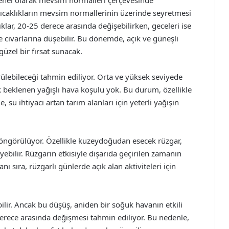
enel olarak mevsim normalleri çerçevesinde
 sıcaklıkların mevsim normallerinin üzerinde seyretmesi
klar, 20-25 derece arasında değişebilirken, geceleri ise
e civarlarına düşebilir. Bu dönemde, açık ve güneşli
üzel bir fırsat sunacak.
rülebileceği tahmin ediliyor. Orta ve yüksek seviyede
cak beklenen yağışlı hava koşulu yok. Bu durum, özellikle
, su ihtiyacı artan tarım alanları için yeterli yağışın
 öngörülüyor. Özellikle kuzeydoğudan esecek rüzgar,
eyebilir. Rüzgarın etkisiyle dışarıda geçirilen zamanın
ı sıra, rüzgarlı günlerde açık alan aktiviteleri için
bilir. Ancak bu düşüş, aniden bir soğuk havanın etkili
derece arasında değişmesi tahmin ediliyor. Bu nedenle,