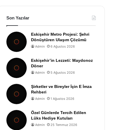
Son Yazılar
Eskişehir Metro Projesi: Şehri
Dönüştüren Ulaşım Çözümü
Admin
6 Ağustos 2026
Eskişehir’in Lezzeti: Maydonoz
Döner
Admin
5 Ağustos 2026
Şirketler ve Bireyler İçin E İmza
Rehberi
Admin
1 Ağustos 2026
Özel Günlerde Tercih Edilen
Lüks Hediye Kutuları
Admin
25 Temmuz 2026