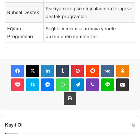
Psikiyatri ve psikoloji alanında terapi ve
Ruhsal Destek
destek programları.
Eğitim
Sağlık bilincini artırmaya yönelik
Programları
düzenlenen seminerler.
Facebook
X
LinkedIn
Tumblr
Pinterest
Reddit
VKontakte
Odnok
Pocket
Skype
Messenger
WhatsApp
Telegram
Viber
Line
E-Posta ile payla
Yazdır
Kayıt Ol